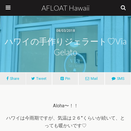
AFLOAT Hawaii
08/03/2018
ハワイの手作りジェラート♡Via
Gelato
Share
Tweet
Pin
Mail
SMS
Aloha〜！！
ハワイは今雨期ですが、気温は２６°くらいが続いて、と
っても暖かいです♡