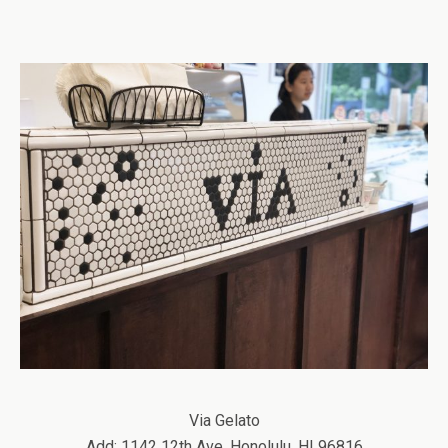
Via Gelato
Add: 1142 12th Ave
,
Honolulu
,
HI 96816