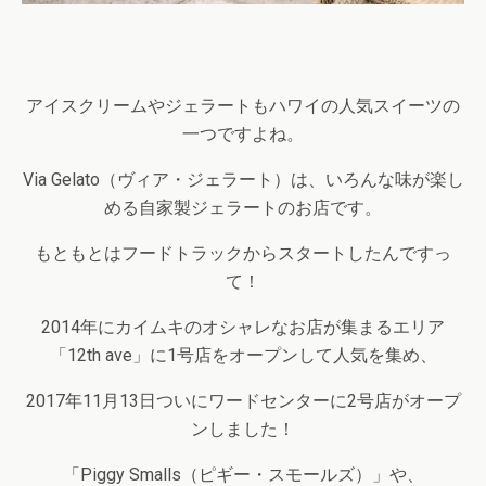
アイスクリームやジェラートもハワイの人気スイーツの
一つですよね。
Via Gelato
（ヴィア・ジェラート）は、いろんな味が楽し
める自家製ジェラートのお店です。
もともとはフードトラックからスタートしたんですっ
て！
2014
年にカイムキのオシャレなお店が集まるエリア
「
12th ave
」に
1
号店をオープンして人気を集め、
2017
年
11
月
13
日ついにワードセンターに
2
号店がオープ
ンしました！
「
Piggy Smalls
（ピギー・スモールズ）」や、