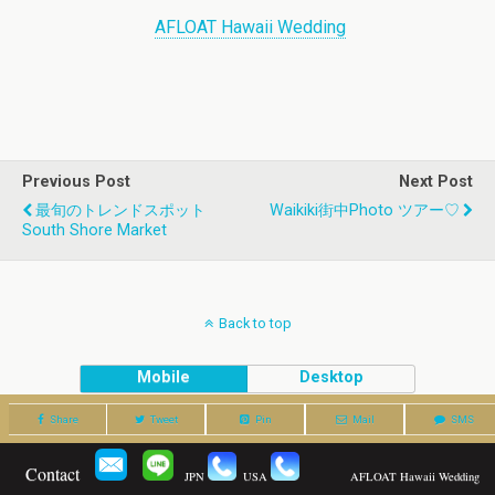
AFLOAT Hawaii Wedding
Previous Post
Next Post
最旬のトレンドスポット
Waikiki街中Photo ツアー♡
South Shore Market
Back to top
Mobile
Desktop
Share
Tweet
Pin
Mail
SMS
Contact
JPN
USA
AFLOAT Hawaii Wedding