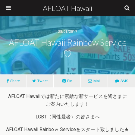
AFLOAT Hawaii
28/01/2017
AFLOAT Hawaii Rainbow Service
♡
Share
Tweet
Pin
Mail
SMS
AFLOAT Hawaiiでは新たに素敵な新サービスを皆さまに
ご案内いたします！
LGBT（同性愛者）の皆さまへ
AFLOAT Hawaii Rainboｗ Serviceをスタート致しました★