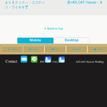
まり🎸クック―・ココナッ
香×AFLOAT Hawaii～
ツ・ワイキキ🍸
Back to top
Mobile
Desktop
Share
Tweet
Pin
Mail
SMS
Contact
JPN
USA
AFLOAT Hawaii Wedding