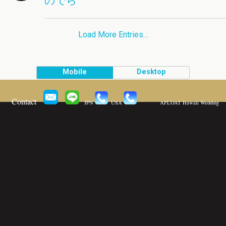
Load More Entries…
Mobile
Desktop
Contact
JPN
USA
AFLOAT Hawaii Wedding