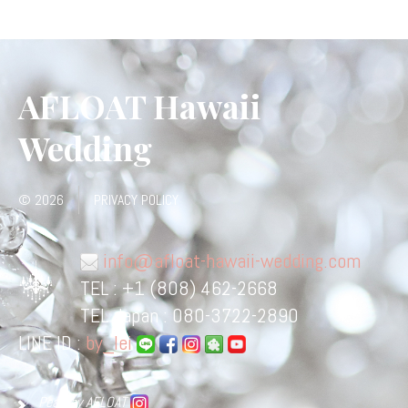
AFLOAT Hawaii
Wedding
© 2026
PRIVACY POLICY
info@afloat-hawaii-wedding.com
TEL : +1 (808) 462-2668
TEL Japan : 080-3722-2890
LINE ID :
by_lei
Pearl by AFLOAT