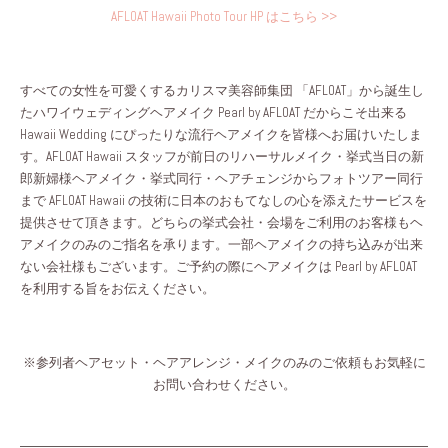
AFLOAT Hawaii Photo Tour HP はこちら >>
すべての女性を可愛くするカリスマ美容師集団 「AFLOAT」から誕生し
たハワイウェディングヘアメイク Pearl by AFLOAT だからこそ出来る
Hawaii Wedding にぴったりな流行ヘアメイクを皆様へお届けいたしま
す。AFLOAT Hawaii スタッフが前日のリハーサルメイク・挙式当日の新
郎新婦様ヘアメイク・挙式同行・ヘアチェンジからフォトツアー同行
まで AFLOAT Hawaii の技術に日本のおもてなしの心を添えたサービスを
提供させて頂きます。どちらの挙式会社・会場をご利用のお客様もヘ
アメイクのみのご指名を承ります。一部ヘアメイクの持ち込みが出来
ない会社様もございます。ご予約の際にヘアメイクは Pearl by AFLOAT
を利用する旨をお伝えください
。
※参列者ヘアセット・ヘアアレンジ・メイクのみのご依頼もお気軽に
お問い合わせください。