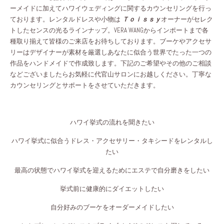
ーメイドに加えてハワイウェディングに関するカウンセリングを行っ
ております。
レンタルドレスや小物は
Ｔｏｉｓｓｙ
オーナーがセレク
トしたセンスの光るラインナップ。VERA WANGからインポートまで各
種取り揃えて皆様のご来店をお待ちしております。
ブーケやアクセサ
リーはデザイナーが素材を厳選しあなたに似合う世界でたった一つの
作品をハンドメイドで作成致します。
下記のご希望やその他のご相談
などございましたらお気軽に代官山サロンにお越しください。丁寧な
カウンセリングとサポートをさせていただきます。
ハワイ挙式の流れを聞きたい
ハワイ挙式に似合うドレス・アクセサリー・タキシードをレンタルし
たい
最高の状態でハワイ挙式を迎えるためにエステで自分磨きをしたい
挙式前に健康的にダイエットしたい
自分好みのブーケをオーダーメイドしたい