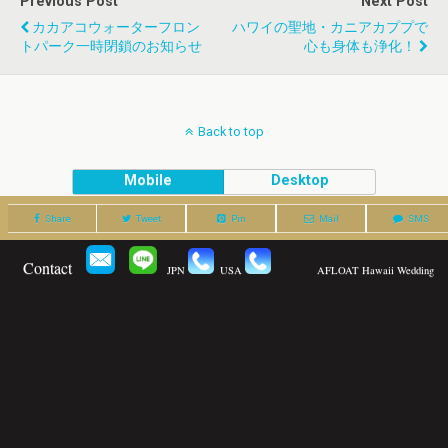
Previous Post
Next Post
カカアコウォーターフロン
ハワイの聖地・カニアカププで
トパーク一時閉鎖のお知らせ
心も身体も浄化！
Back to top
Mobile
Desktop
Share
Tweet
Pin
Mail
SMS
Contact
JPN
USA
AFLOAT Hawaii Wedding