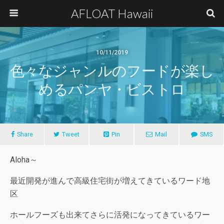
AFLOAT Hawaii
10/11/2019
色々なジャンルのフードが楽し
めるパンヤ・ビストロ
Share
Tweet
Pin
Mail
SMS
Aloha～
最近開発が進んで高級住宅街が増えてきているワード地
区
ホールフーズも出来てさらに活発になってきているワー