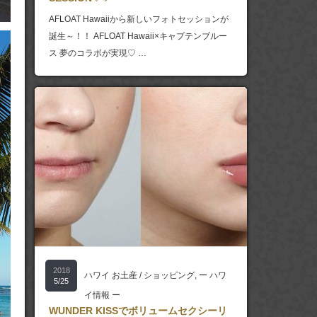
AFLOAT Hawaiiから新しいフォトセッションが
誕生～！！ AFLOAT Hawaii×キャプテンブルー
ス 夢のコラボが実現♡ …
2018
ハワイ お土産 / ショッピング
,
ー ハワ
5/25
イ情報 ー
WUNDER KISSでボリュームセクシーリ