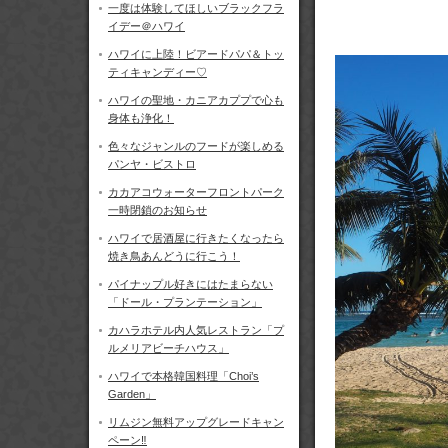
一度は体験してほしいブラックフラ
イデー＠ハワイ
ハワイに上陸！ビアードパパ＆トッ
ティキャンディー♡
ハワイの聖地・カニアカププで心も
身体も浄化！
色々なジャンルのフードが楽しめる
パンヤ・ビストロ
カカアコウォーターフロントパーク
一時閉鎖のお知らせ
ハワイで居酒屋に行きたくなったら
焼き鳥あんどうに行こう！
パイナップル好きにはたまらない
「ドール・プランテーション」
カハラホテル内人気レストラン「プ
ルメリアビーチハウス」
ハワイで本格韓国料理「Choi’s
Garden」
リムジン無料アップグレードキャン
ペーン‼