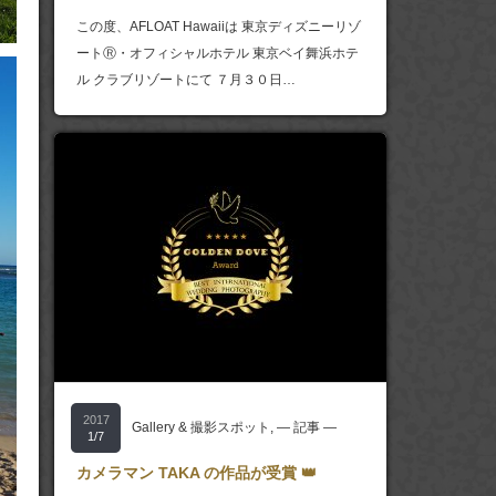
この度、AFLOAT Hawaiiは 東京ディズニーリゾ
ートⓇ・オフィシャルホテル 東京ベイ舞浜ホテ
ル クラブリゾートにて ７月３０日…
2017
Gallery & 撮影スポット
,
― 記事 ―
1/7
カメラマン TAKA の作品が受賞 👑