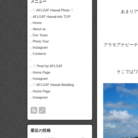
メニュー
♡ AFLOAT Hawaii Photo ♡
あまりア
AFLOAT Hawaii info TOP
Home
About us
Our Team
Photo Tour
アラモアナビーチ
Instagram
Contacts
♡ Pearl by AFLOAT
そこではワ
Home Page
Instagram
♡ AFLOAT Hawaii Wedding
Home Page
Instagram
最近の投稿