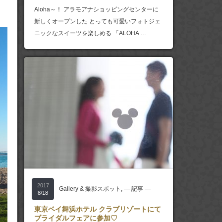
Aloha～！ アラモアナショッピングセンターに
新しくオープンした とっても可愛いフォトジェ
ニックなスイーツを楽しめる 「ALOHA …
2017
Gallery & 撮影スポット
,
― 記事 ―
8/18
東京ベイ舞浜ホテル クラブリゾートにて
ブライダルフェアに参加♡