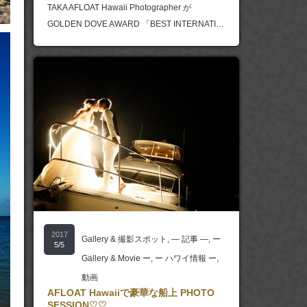
TAKA AFLOAT Hawaii Photographer が
GOLDEN DOVE AWARD 「BEST INTERNATI…
2017
Gallery & 撮影スポット
,
― 記事 ―
,
ー
5/5
Gallery & Movie ー
,
ー ハワイ情報 ー
,
動画
AFLOAT Hawaiiで豪華な船上 PHOTO
SESSION♡♡