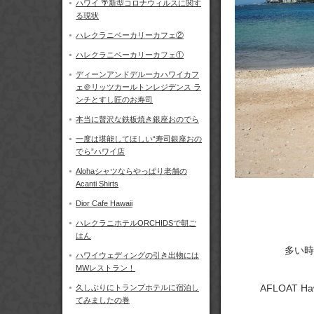
ハワイ 🌴新型コロナウィルスに関す
る現状
ハレクラニベーカリーカフェ②
ハレクラニベーカリーカフェ①
ディーンアンドデルーカハワイカフ
ェ＠リッツカールトンレジデンス ラ
ンチとすし匠のお寿司
本当に贅沢な鉄板焼き銀座おのでら
一度は堪能してほしい“寿司銀座おの
でら”ハワイ店
Alohaシャツならやっぱり老舗の
Acanti Shirts
Dior Cafe Hawaii
ハレクラニホテルORCHIDSで朝ご
はん
多い時
ハワイウェディングの引き出物には
MWレストラン！
AFLOAT
久しぶりにトランプホテルに宿泊し
てみましたの巻