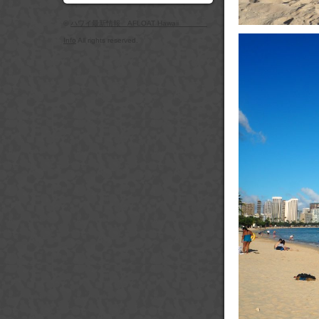
©
ハワイ最新情報 AFLOAT Hawaii
Info
All rights reserved.