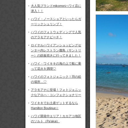
大人気ブランドmikomoriハワイ店に
潜入！！
ハワイ・ノースショアといったらガ
ーリックシュリンプ！
ハワイのフォトウェディングで人気
のアラモアナビーチ！
ロイヤルハワイアンショッピングセ
ンター内レストラン燦鳥（サントリ
ー）の鉄板焼きに行ってきました！
ハワイ・ワイキキの海の上で船に乗
って花火を満喫♡
ハワイのフォトジェニック！羽の絵
の場所…♡
アラモアナに登場！フォトジェニッ
クなアロハ・コンフェクショナリー
ワイキキでお土産ゲットするなら
Hamilton Boutique☆
ハワイ開発中エリア！カカアコ地区
のソルト（Pa’akai）