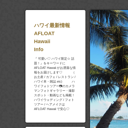
ハワイ最新情報
AFLOAT
Hawaii
Info
『 可愛い♡ ハワイ限定☆ 話
題！』をキーワードに
AFLOAT Hawaii がお洒落な情
報をお届けします♡ （
お土産 / カフェ / レストラン /
ハワイ本・雑誌 etc) ハ
ワイフォトツアー📷のカメラ
マンフォトギャラリー・撮影
スポット・動画なども掲載！
ハワイウェディング / フォト
ツアー / ヘアメイクは
AFLOAT Hawaii で安心♡