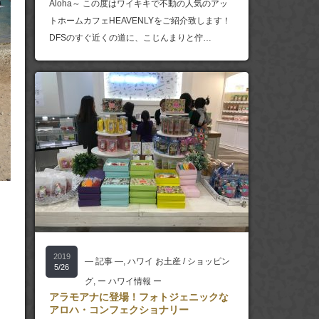
Aloha～ この度はワイキキで不動の人気のアッ
トホームカフェHEAVENLYをご紹介致します！
DFSのすぐ近くの道に、こじんまりと佇…
2019
― 記事 ―
,
ハワイ お土産 / ショッピン
5/26
グ
,
ー ハワイ情報 ー
アラモアナに登場！フォトジェニックな
アロハ・コンフェクショナリー