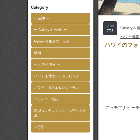
Category
― 記事 ―
2019
Gallery 
ー Gallery & Movie ー
7/26
ハワイ情報
Gallery & 撮影スポット
ハワイのフォ
動画
ー ハワイ情報 ー
ハワイ お土産 / ショッピング
ハワイ カフェ＆レストラン
ハワイ本・雑誌
アラモアナビーチ
新型コロナウィルス ハワイの状
況
未分類