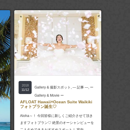
2018
Gallery & 撮影スポット
,
― 記事 ―
,
ー
11/12
Gallery & Movie ー
AFLOAT Hawaii×Ocean Suite Waikiki
フォトプラン誕生♡
Aloha～！ 今回皆様に新しくご紹介させて頂き
ますフォトプラン♡ 絶景のオーシャンビューを
二人占めできるおすすめスポット！ 室内…