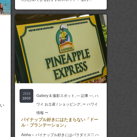
2019
Gallery & 撮影スポット
,
― 記事 ―
,
ハ
10/10
ワイ お土産 / ショッピング
,
ー ハワイ
い
情報 ー
パイナップル好きにはたまらない「ドー
ル・プランテーション」
Aloha～ パイナップル好きにはパラダイス♡ ハ