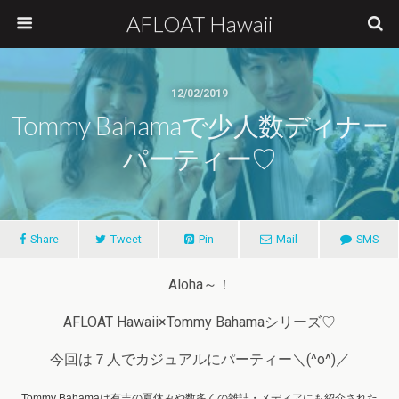
AFLOAT Hawaii
12/02/2019
Tommy Bahamaで少人数ディナー
パーティー♡
Share
Tweet
Pin
Mail
SMS
Aloha～！
AFLOAT Hawaii×Tommy Bahamaシリーズ♡
今回は７人でカジュアルにパーティー＼(^o^)／
Tommy Bahamaは有吉の夏休みや数多くの雑誌・メディアにも紹介された