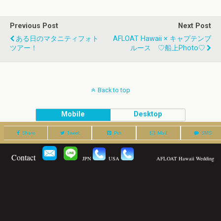
Previous Post
Next Post
ある日のマタニティフォト
AFLOAT Hawaii × キャプテンブ
ツアー！
ルース ♡船上Photo♡
Back to top
Mobile
Desktop
Share
Tweet
Pin
Mail
SMS
Contact
JPN
USA
AFLOAT Hawaii Wedding