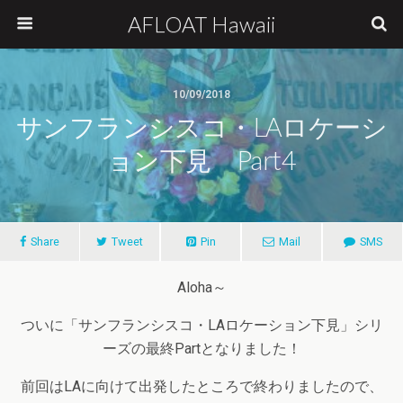
AFLOAT Hawaii
10/09/2018
サンフランシスコ・LAロケーシ
ョン下見 Part4
Share
Tweet
Pin
Mail
SMS
Aloha～
ついに「サンフランシスコ・LAロケーション下見」シリ
ーズの最終Partとなりました！
前回はLAに向けて出発したところで終わりましたので、