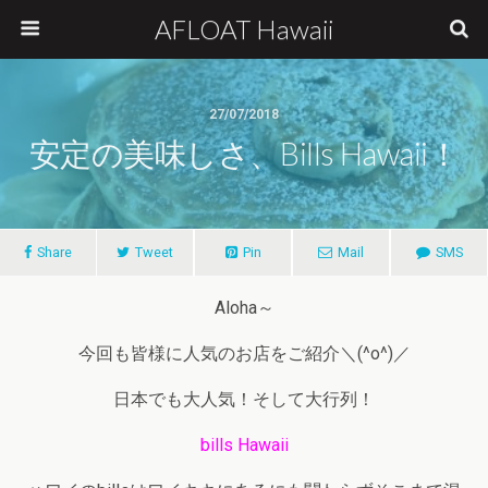
AFLOAT Hawaii
27/07/2018
安定の美味しさ、bills Hawaii！
Share
Tweet
Pin
Mail
SMS
Aloha～
今回も皆様に人気のお店をご紹介＼(^o^)／
日本でも大人気！そして大行列！
bills Hawaii