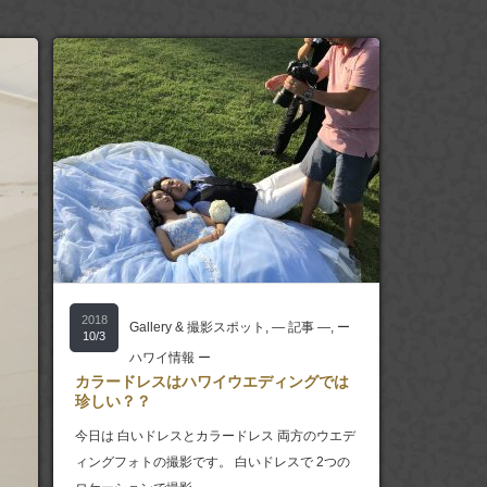
2018
Gallery & 撮影スポット
,
― 記事 ―
,
ー
10/3
ハワイ情報 ー
カラードレスはハワイウエディングでは
珍しい？？
今日は 白いドレスとカラードレス 両方のウエデ
ィングフォトの撮影です。 白いドレスで 2つの