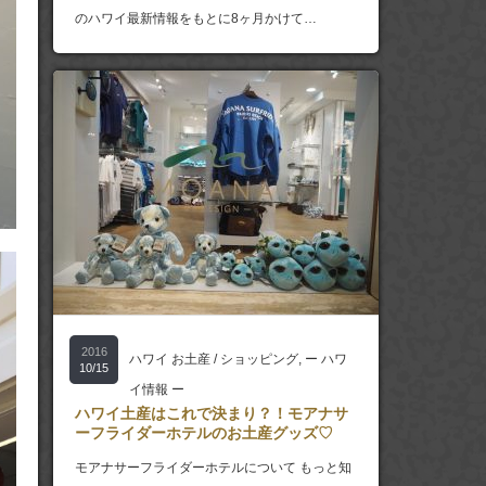
のハワイ最新情報をもとに8ヶ月かけて…
2016
ハワイ お土産 / ショッピング
,
ー ハワ
10/15
イ情報 ー
ハワイ土産はこれで決まり？！モアナサ
ーフライダーホテルのお土産グッズ♡
モアナサーフライダーホテルについて もっと知