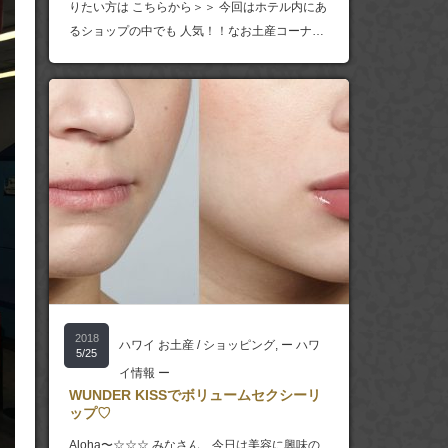
りたい方は こちらから＞＞ 今回はホテル内にあ
るショップの中でも 人気！！なお土産コーナ…
2018
ハワイ お土産 / ショッピング
,
ー ハワ
5/25
イ情報 ー
WUNDER KISSでボリュームセクシーリ
ップ♡
Aloha〜☆☆☆ みなさん、今日は美容に興味の