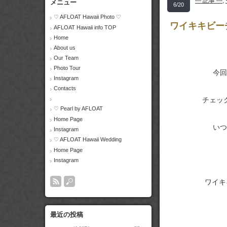
― 記事 ―
,
メニュー
6/20
♡ AFLOAT Hawaii Photo ♡
ワイキキビー
AFLOAT Hawaii info TOP
Home
About us
Our Team
Photo Tour
今回
Instagram
Contacts
チェッ
♡ Pearl by AFLOAT
Home Page
いつ
Instagram
♡ AFLOAT Hawaii Wedding
Home Page
Instagram
ワイキ
最近の投稿