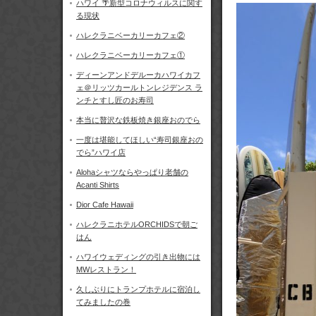
ハワイ 🌴新型コロナウィルスに関す
る現状
ハレクラニベーカリーカフェ②
ハレクラニベーカリーカフェ①
ディーンアンドデルーカハワイカフ
ェ＠リッツカールトンレジデンス ラ
ンチとすし匠のお寿司
本当に贅沢な鉄板焼き銀座おのでら
一度は堪能してほしい“寿司銀座おの
でら”ハワイ店
Alohaシャツならやっぱり老舗の
Acanti Shirts
Dior Cafe Hawaii
ハレクラニホテルORCHIDSで朝ご
はん
ハワイウェディングの引き出物には
MWレストラン！
久しぶりにトランプホテルに宿泊し
てみましたの巻