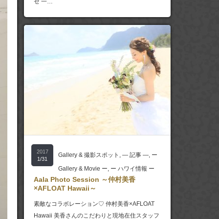
ゼ 一…
2017
Gallery & 撮影スポット
,
― 記事 ―
,
ー
1/31
Gallery & Movie ー
,
ー ハワイ情報 ー
Aala Photo Session ～仲村美香
×AFLOAT Hawaii～
素敵なコラボレーション♡ 仲村美香×AFLOAT
Hawaii 美香さんのこだわりと現地在住スタッフ