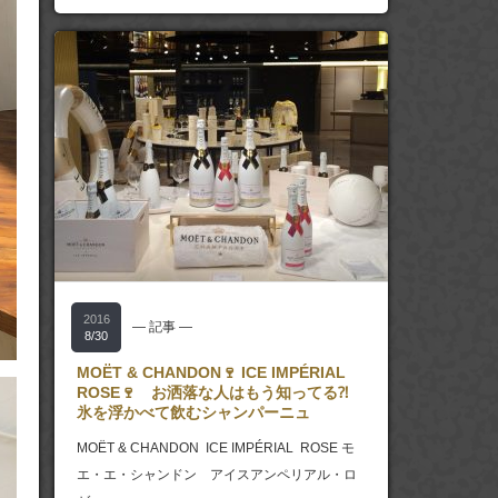
2016
― 記事 ―
8/30
MOËT & CHANDON🍷 ICE IMPÉRIAL
ROSE🍷 お洒落な人はもう知ってる⁈
氷を浮かべて飲むシャンパーニュ
MOËT & CHANDON ICE IMPÉRIAL ROSE モ
エ・エ・シャンドン アイスアンペリアル・ロ