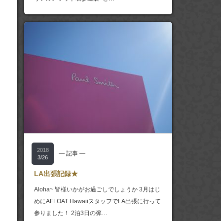
2018
― 記事 ―
3/26
LA出張記録★
Aloha~ 皆様いかがお過ごしでしょうか 3月はじ
めにAFLOAT HawaiiスタッフでLA出張に行って
参りました！ 2泊3日の弾…