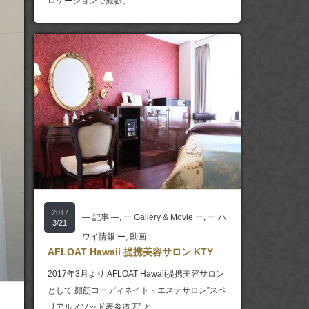
ロケーションで撮影。 …
2017
― 記事 ―
,
ー Gallery & Movie ー
,
ー ハ
3/21
ワイ情報 ー
,
動画
AFLOAT Hawaii 提携美容サロン KTY
2017年3月より AFLOAT Hawaii提携美容サロン
として 顔筋コーディネイト・エステサロン”スペ
リアルメソッド表参道店” と…