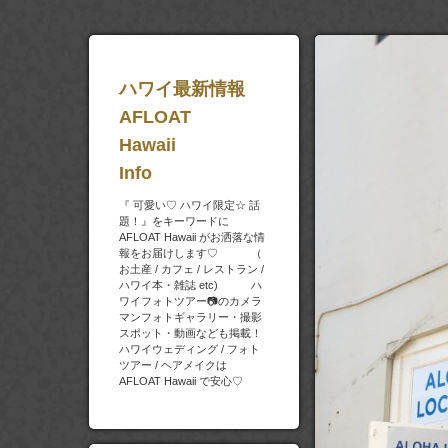
ハワイ最新情報
AFLOAT
Hawaii
Info
『 可愛い♡ ハワイ限定☆ 話
題！』をキーワードに
AFLOAT Hawaii がお洒落な情
報をお届けします♡ （
お土産 / カフェ / レストラン /
ハワイ本・雑誌 etc) ハ
ワイフォトツアー📷のカメラ
マンフォトギャラリー・撮影
スポット・動画なども掲載！
ハワイウェディング / フォト
ツアー / ヘアメイクは
AFLOAT Hawaii で安心♡