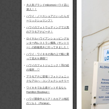
大人気ブランドmikomoriハワイ店に
潜入！！
ハワイ・ノースショアといったらガ
ーリックシュリンプ！
ハワイのフォトウェディングで人気
のアラモアナビーチ！
ロイヤルハワイアンショッピングセ
ンター内レストラン燦鳥（サントリ
ー）の鉄板焼きに行ってきました！
ハワイ・ワイキキの海の上で船に乗
って花火を満喫♡
ハワイのフォトジェニック！羽の絵
の場所…♡
アラモアナに登場！フォトジェニッ
クなアロハ・コンフェクショナリー
ワイキキでお土産ゲットするなら
Hamilton Boutique☆
ハワイ開発中エリア！カカアコ地区
のソルト（Pa’akai）