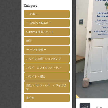
Category
― 記事 ―
ー Gallery & Movie ー
Gallery & 撮影スポット
動画
ー ハワイ情報 ー
ハワイ お土産 / ショッピング
ハワイ カフェ＆レストラン
ハワイ本・雑誌
新型コロナウィルス ハワイの状
況
未分類
2018