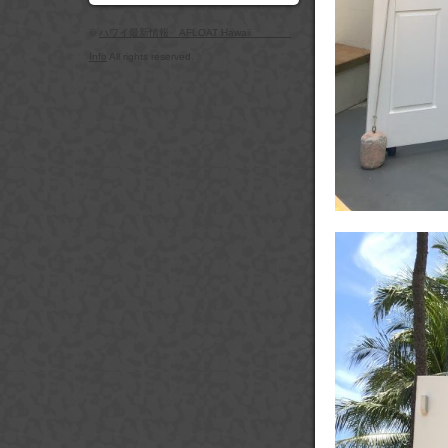
©
ハワイ最新情報 AFLOAT Hawaii
Info
All rights reserved.