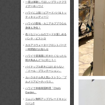
一度は体験してほしいブラックフラ
イデー＠ハワイ
ハワイに上陸！ビアードパパ＆トッ
ティキャンディー♡
ハワイの聖地・カニアカププで心も
身体も浄化！
色々なジャンルのフードが楽しめる
パンヤ・ビストロ
カカアコウォーターフロントパーク
一時閉鎖のお知らせ
ハワイで居酒屋に行きたくなったら
焼き鳥あんどうに行こう！
パイナップル好きにはたまらない
「ドール・プランテーション」
カハラホテル内人気レストラン「プ
ルメリアビーチハウス」
ハワイで本格韓国料理「Choi’s
Garden」
リムジン無料アップグレードキャン
ペーン‼