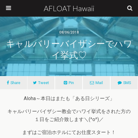
AFLOAT Hawaii
08/06/2018
キャルバリーバイザシーでハワ
イ挙式♡
Share
Tweet
Pin
Mail
SMS
Aloha～本日はまたも「ある日シリーズ」
キャルバリーバイザシー教会でハワイ挙式をされた方の
１日をご紹介致します＼(^o^)／
まずはご宿泊ホテルにてお仕度スタート！