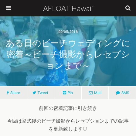
AFLOAT Hawaii
09/05/2018
ある日のビーチウェディングに
密着～ビーチ撮影からレセプシ
ョンまで～
Share
Tweet
Pin
Mail
SMS
前回の密着記事に引き続き
今回は挙式後のビーチ撮影からレセプションまでの記事
を更新致します♡