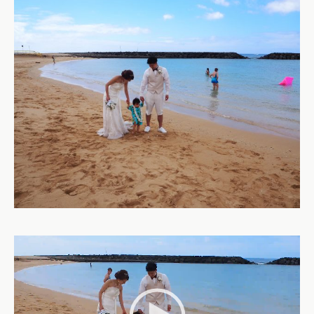
動
画
プ
レ