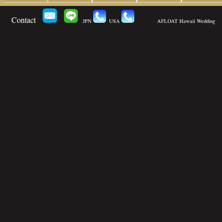
Contact
JPN
USA
AFLOAT Hawaii Wedding