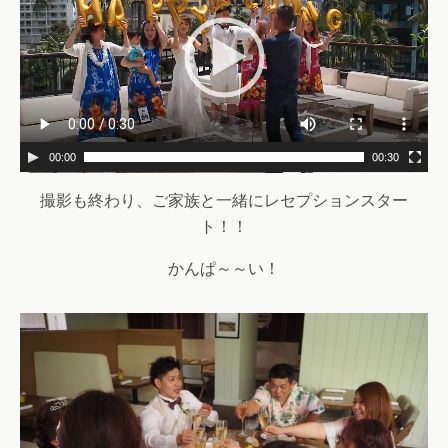
プ
レ
ー
ヤ
ー
00:00
00:30
撮影も終わり、ご家族と一緒にレセプションスター
ト！！
かんぱ～～い！