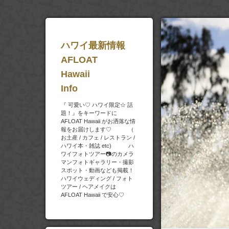
ハワイ最新情報
AFLOAT
Hawaii
Info
『 可愛い♡ ハワイ限定☆ 話
題！』をキーワードに
AFLOAT Hawaii がお洒落な情
報をお届けします♡ （
お土産 / カフェ / レストラン /
ハワイ本・雑誌 etc) ハ
ワイフォトツアー📷のカメラ
マンフォトギャラリー・撮影
スポット・動画なども掲載！
ハワイウェディング / フォト
ツアー / ヘアメイクは
AFLOAT Hawaii で安心♡