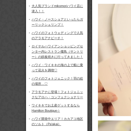
大人気ブランドmikomoriハワイ店に
潜入！！
ハワイ・ノースショアといったらガ
ーリックシュリンプ！
ハワイのフォトウェディングで人気
のアラモアナビーチ！
ロイヤルハワイアンショッピングセ
ンター内レストラン燦鳥（サントリ
ー）の鉄板焼きに行ってきました！
ハワイ・ワイキキの海の上で船に乗
って花火を満喫♡
ハワイのフォトジェニック！羽の絵
の場所…♡
アラモアナに登場！フォトジェニッ
クなアロハ・コンフェクショナリー
ワイキキでお土産ゲットするなら
Hamilton Boutique☆
ハワイ開発中エリア！カカアコ地区
のソルト（Pa’akai）