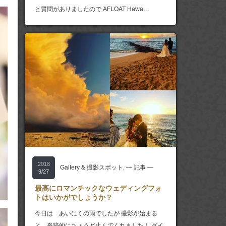
と質問がありましたので AFLOAT Hawa…
2018
Gallery & 撮影スポット
,
― 記事 ―
9/27
最高にロマンチックなウェディングフォ
トはいかがでしょうか？
今日は あいにくの雨でしたが 撮影が始まる
と 奇跡的にちょうど止んでくれました！ ダイ