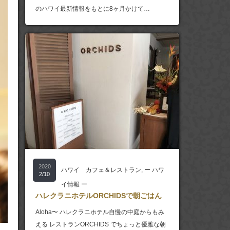
のハワイ最新情報をもとに8ヶ月かけて…
2020
ハワイ カフェ＆レストラン
,
ー ハワ
2/10
イ情報 ー
ハレクラニホテルORCHIDSで朝ごはん
Aloha〜 ハレクラニホテル自慢の中庭からもみ
える レストランORCHIDS でちょっと優雅な朝