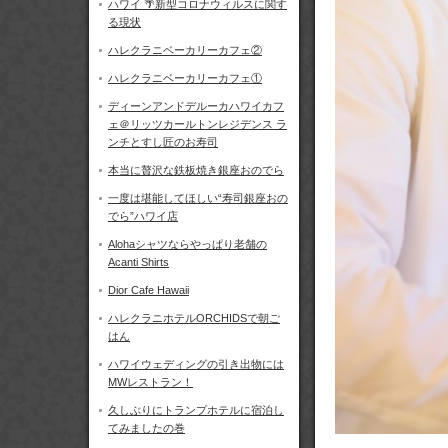
ハワイ 🌴新型コロナウィルスに関す
る現状
ハレクラニベーカリーカフェ②
ハレクラニベーカリーカフェ①
ディーンアンドデルーカハワイカフ
ェ＠リッツカールトンレジデンス ラ
ンチとすし匠のお寿司
本当に贅沢な鉄板焼き銀座おのでら
一度は堪能してほしい“寿司銀座おの
でら”ハワイ店
Alohaシャツならやっぱり老舗の
Acanti Shirts
Dior Cafe Hawaii
ハレクラニホテルORCHIDSで朝ご
はん
ハワイウェディングの引き出物には
MWレストラン！
久しぶりにトランプホテルに宿泊し
てみましたの巻