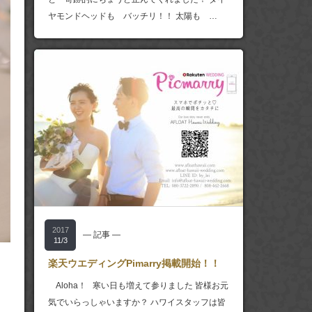
ヤモンドヘッドも バッチリ！！ 太陽も …
2017
― 記事 ―
11/3
楽天ウエディングPimarry掲載開始！！
Aloha！ 寒い日も増えて参りました 皆様お元
気でいらっしゃいますか？ ハワイスタッフは皆