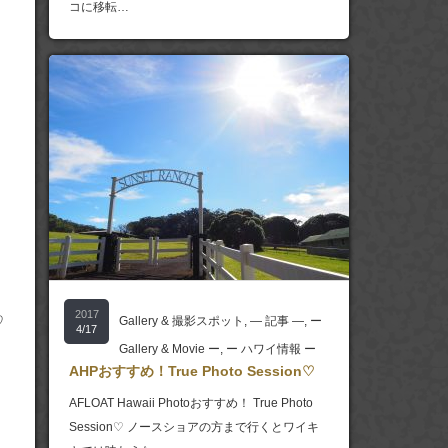
コに移転…
2017
♡
Gallery & 撮影スポット
,
― 記事 ―
,
ー
4/17
Gallery & Movie ー
,
ー ハワイ情報 ー
AHPおすすめ！True Photo Session♡
AFLOAT Hawaii Photoおすすめ！ True Photo
Session♡ ノースショアの方まで行くとワイキ