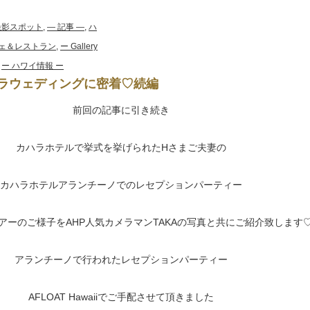
& 撮影スポット
,
― 記事 ―
,
ハ
ェ＆レストラン
,
ー Gallery
,
ー ハワイ情報 ー
ラウェディングに密着♡続編
前回の記事に引き続き
カハラホテルで挙式を挙げられたHさまご夫妻の
カハラホテルアランチーノでのレセプションパーティー
アーのご様子をAHP人気カメラマンTAKAの写真と共にご紹介致します
アランチーノで行われたレセプションパーティー
AFLOAT Hawaiiでご手配させて頂きました