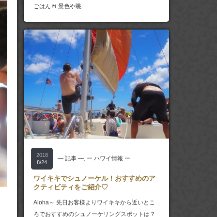
ごはん🍴 景色や眺…
2018
― 記事 ―
,
ー ハワイ情報 ー
8/24
ワイキキでシュノーケル！おすすめのア
クティビティをご紹介♡
Aloha～ 先日お客様よりワイキキから近いとこ
ろでおすすめのシュノーケリングスポットは？