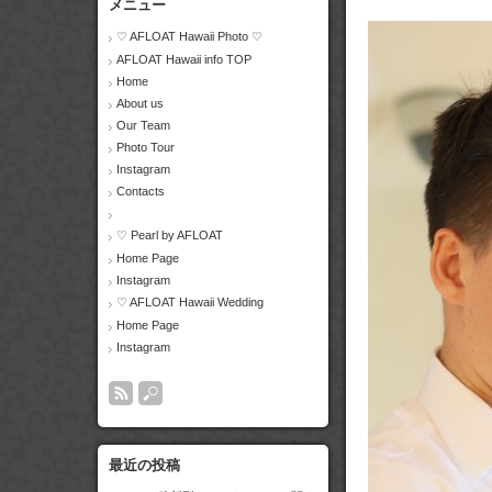
メニュー
♡ AFLOAT Hawaii Photo ♡
AFLOAT Hawaii info TOP
Home
About us
Our Team
Photo Tour
Instagram
Contacts
♡ Pearl by AFLOAT
Home Page
Instagram
♡ AFLOAT Hawaii Wedding
Home Page
Instagram
最近の投稿