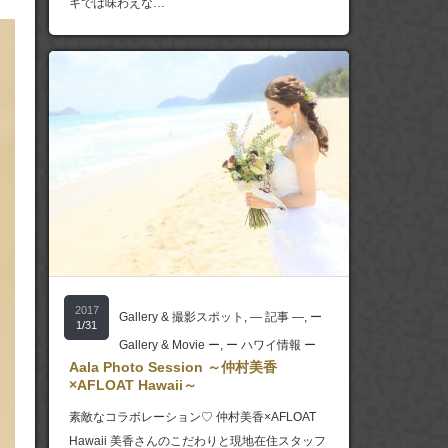
キでは味わえな…
2017
Gallery & 撮影スポット
,
― 記事 ―
,
ー
1/31
Gallery & Movie ー
,
ー ハワイ情報 ー
Aala Photo Session ～仲村美香
×AFLOAT Hawaii～
素敵なコラボレーション♡ 仲村美香×AFLOAT
Hawaii 美香さんのこだわりと現地在住スタッフ