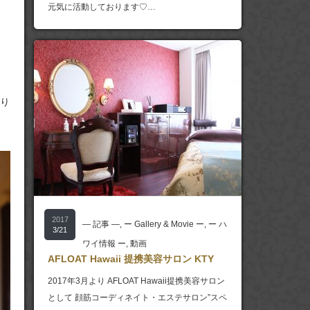
元気に活動しております♡…
り
2017
― 記事 ―
,
ー Gallery & Movie ー
,
ー ハ
3/21
ワイ情報 ー
,
動画
AFLOAT Hawaii 提携美容サロン KTY
2017年3月より AFLOAT Hawaii提携美容サロン
として 顔筋コーディネイト・エステサロン”スペ