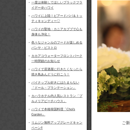
一度は体験してほしいブラックフラ
イデー＠ハワイ
ハワイに上陸！ビアードパパ＆トッ
ティキャンディー♡
ハワイの聖地・カニアカププで心も
身体も浄化！
色々なジャンルのフードが楽しめる
パンヤ・ビストロ
カカアコウォーターフロントパーク
一時閉鎖のお知らせ
ハワイで居酒屋に行きたくなったら
焼き鳥あんどうに行こう！
パイナップル好きにはたまらない
「ドール・プランテーション」
カハラホテル内人気レストラン「プ
ルメリアビーチハウス」
ハワイで本格韓国料理「Choi’s
Garden」
ご新
リムジン無料アップグレードキャン
ペーン‼