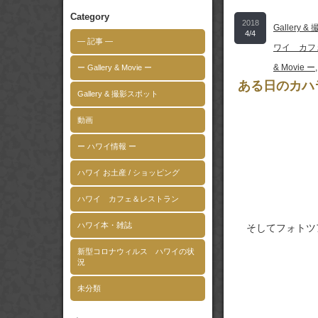
Category
2018
Gallery 
4/4
― 記事 ―
ワイ カフ
& Movie ー
ー Gallery & Movie ー
ある日のカハ
Gallery & 撮影スポット
動画
ー ハワイ情報 ー
ハワイ お土産 / ショッピング
ハワイ カフェ＆レストラン
ハワイ本・雑誌
そしてフォトツ
新型コロナウィルス ハワイの状
況
未分類