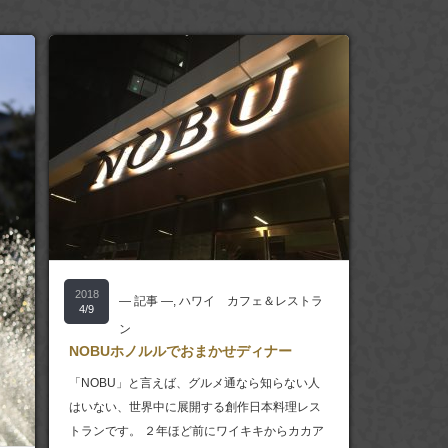
2018
― 記事 ―
,
ハワイ カフェ＆レストラ
4/9
ン
NOBUホノルルでおまかせディナー
「NOBU」と言えば、グルメ通なら知らない人
はいない、世界中に展開する創作日本料理レス
トランです。 ２年ほど前にワイキキからカカア