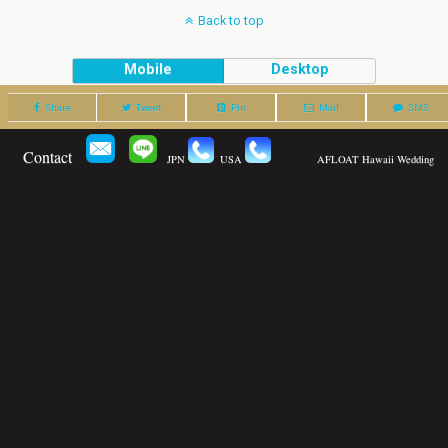
Back to top
Mobile
Desktop
Share
Tweet
Pin
Mail
SMS
Contact
JPN
USA
AFLOAT Hawaii Wedding