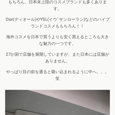
もちろん、日本未上陸のコスメブランドも多くありま
す。
Dior
(ディオール)や
YSL
(イウﾞサンローラン)などのハイブ
ランドコスメももちろん！！
海外コスメを日本で買うよりも安く買えるところも大き
な魅力の一つです。
27
か国で店舗を展開していますが、また日本には店舗が
ありません。
やっぱり目の前を通ると吸い込まれるように中へ。。。
笑