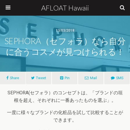
AFLOAT Hawaii
13/03/2018
SEPHORA（セフォラ）なら自分
に合うコスメが見つけられる！
Share
Tweet
Pin
Mail
SMS
SEPHORA
(セフォラ）のコンセプトは、「ブランドの垣
根を超え、それぞれに一番あったものを選ぶ」。
一度に様々なブランドの化粧品を試して比較することが
できます。