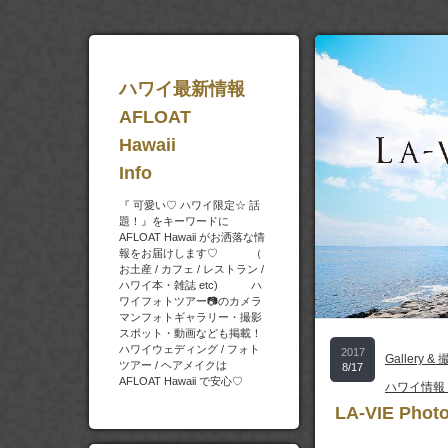
ハワイ最新情報
AFLOAT
Hawaii
Info
『 可愛い♡ ハワイ限定☆ 話
題！』をキーワードに
AFLOAT Hawaii がお洒落な情
報をお届けします♡ （
お土産 / カフェ / レストラン /
ハワイ本・雑誌 etc) ハ
ワイフォトツアー📷のカメラ
マンフォトギャラリー・撮影
スポット・動画なども掲載！
ハワイウェディング / フォト
2017
Gallery 
ツアー / ヘアメイクは
8/17
AFLOAT Hawaii で安心♡
ハワイ情報
LA-VIE Pho