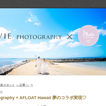
& 撮影スポット
,
― 記事 ―
,
ー
 ー
tography × AFLOAT Hawaii 夢のコラボ実現♡