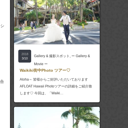
ッシ
2018
Gallery & 撮影スポット
,
ー Gallery &
3/10
Movie ー
Waikiki街中Photo ツアー♡
Aloha～ 皆様からご好評いただいております
合
AFLOAT Hawaii Photoツアーの詳細をご紹介致
します♡ 今回は、「Waiki…