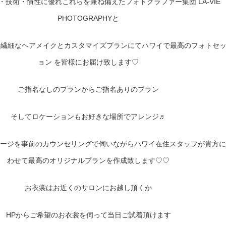
・技術・慣性に優れこれらを兼ね備えたフォトグラファー集団 LA-VIE
PHOTOGRAPHYと
waiiの繊細なヘアメイクとカスタマイズプランにてハワイで最高のフォトセ
ョン を皆様にお届け致します♡
ご指名なしのプランからご指名ありのプラン
そしてロケーションもお好きな場所でアレンジ♬
ージを事前のカウンセリングで伺いながらハワイ在住スタッフが貴方に
わせて最高のオリジナルプランを作成致します♡♡
お衣裳はお近くのサロンにお越し頂くか
HPからご希望のお衣裳を伺って当日ご試着頂けます