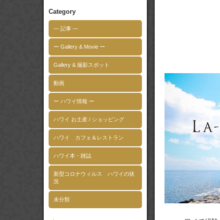
Category
― 記事 ―
ー Gallery & Movie ー
Gallery & 撮影スポット
動画
ー ハワイ情報 ー
ハワイ お土産 / ショッピング
ハワイ カフェ＆レストラン
ハワイ本・雑誌
新型コロナウィルス ハワイの状
況
未分類