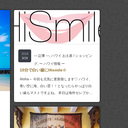
2018
― 記事 ―
,
ハワイ お土産 / ショッピン
3/19
グ
,
ー ハワイ情報 ー
10分で白い歯にHismile☆
Aloha～ 今回も元気に更新致します♡ ハワイ、
青い空に海、白い雲！！となったらやっぱり白
い歯もマストですよね。 本日は海外セレブか…