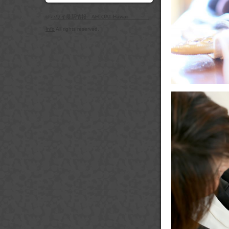
©
ハワイ最新情報 AFLOAT Hawaii
Info
All rights reserved.