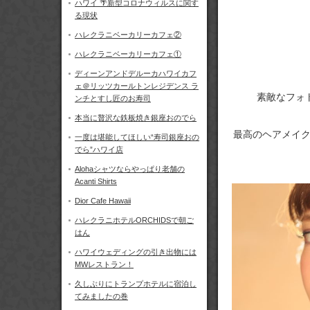
ハワイ 🌴新型コロナウィルスに関す
る現状
ハレクラニベーカリーカフェ②
ハレクラニベーカリーカフェ①
ディーンアンドデルーカハワイカフ
ェ＠リッツカールトンレジデンス ラ
素敵なフォ
ンチとすし匠のお寿司
本当に贅沢な鉄板焼き銀座おのでら
最高のヘアメイク
一度は堪能してほしい“寿司銀座おの
でら”ハワイ店
Alohaシャツならやっぱり老舗の
Acanti Shirts
Dior Cafe Hawaii
ハレクラニホテルORCHIDSで朝ご
はん
ハワイウェディングの引き出物には
MWレストラン！
久しぶりにトランプホテルに宿泊し
てみましたの巻