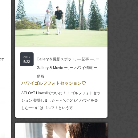
2017
Gallery & 撮影スポット
,
― 記事 ―
,
ー
OT
5/22
Gallery & Movie ー
,
ー ハワイ情報 ー
,
動画
ハワイゴルフフォトセッション♡
AFLOAT Hawaiiでついに！！ ゴルフフォトセッ
ション 登場しました～～＼(^o^)／ ハワイを楽
しむ一つにはゴルフ！という方…