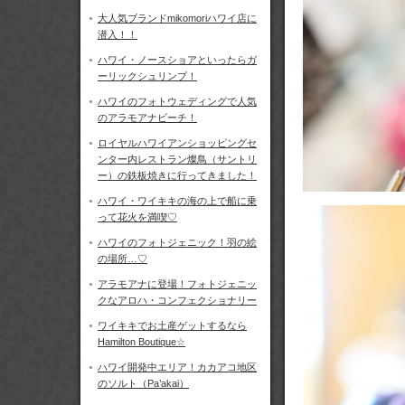
大人気ブランドmikomoriハワイ店に
潜入！！
ハワイ・ノースショアといったらガ
ーリックシュリンプ！
ハワイのフォトウェディングで人気
のアラモアナビーチ！
ロイヤルハワイアンショッピングセ
ンター内レストラン燦鳥（サントリ
ー）の鉄板焼きに行ってきました！
ハワイ・ワイキキの海の上で船に乗
って花火を満喫♡
ハワイのフォトジェニック！羽の絵
の場所…♡
アラモアナに登場！フォトジェニッ
クなアロハ・コンフェクショナリー
ワイキキでお土産ゲットするなら
Hamilton Boutique☆
ハワイ開発中エリア！カカアコ地区
のソルト（Pa’akai）