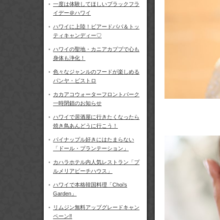
一度は体験してほしいブラックフラ
イデー＠ハワイ
ハワイに上陸！ビアードパパ＆トッ
ティキャンディー♡
ハワイの聖地・カニアカププで心も
身体も浄化！
色々なジャンルのフードが楽しめる
パンヤ・ビストロ
カカアコウォーターフロントパーク
一時閉鎖のお知らせ
ハワイで居酒屋に行きたくなったら
焼き鳥あんどうに行こう！
パイナップル好きにはたまらない
「ドール・プランテーション」
カハラホテル内人気レストラン「プ
ルメリアビーチハウス」
ハワイで本格韓国料理「Choi’s
Garden」
リムジン無料アップグレードキャン
ペーン‼