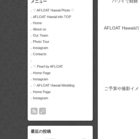
ハワイで経験
メニュー
♡ AFLOAT Hawaii Photo ♡
AFLOAT Hawaii info TOP
Home
AFLOAT Ha
About us
Our Team
Photo Tour
Instagram
Contacts
♡ Pearl by AFLOAT
Home Page
Instagram
♡ AFLOAT Hawaii Wedding
ご予算や撮影イメ
Home Page
Instagram
最近の投稿