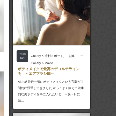
2018
Gallery & 撮影スポット
,
― 記事 ―
,
ー
4/26
Gallery & Movie ー
ボディメイクで最高のデコルテライン
を ～エアブラシ編～
Aloha! 最近一気にボディメイクという言葉が世
間的に浸透してきました かっこよく鍛えて健康
的な美ボディを手に入れたいと日々筋トレに
励…