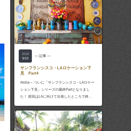
2018
― 記事 ―
9/10
サンフランシスコ・LAロケーション下
見 Part4
Aloha～ ついに「サンフランシスコ・LAロケー
ション下見」シリーズの最終Partとなりまし
た！ 前回はLAに向けて出発したところで終…