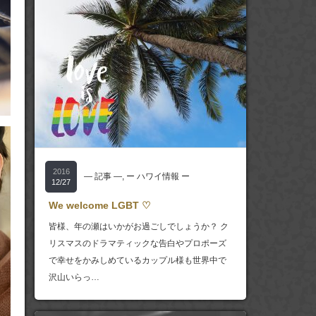
2016
― 記事 ―
,
ー ハワイ情報 ー
12/27
We welcome LGBT ♡
皆様、年の瀬はいかがお過ごしでしょうか？ ク
リスマスのドラマティックな告白やプロポーズ
で幸せをかみしめているカップル様も世界中で
沢山いらっ…