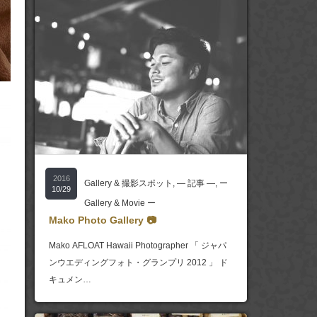
2016
Gallery & 撮影スポット
,
― 記事 ―
,
ー
10/29
Gallery & Movie ー
Mako Photo Gallery 📷
Mako AFLOAT Hawaii Photographer 「 ジャパ
ンウエディングフォト・グランプリ 2012 」 ド
キュメン…