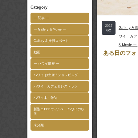
Category
― 記事 ―
2017
Gallery 
ー Gallery & Movie ー
6/2
ワイ カフ
Gallery & 撮影スポット
& Movie ー
ある日のフォ
動画
ー ハワイ情報 ー
ハワイ お土産 / ショッピング
ハワイ カフェ＆レストラン
ハワイ本・雑誌
新型コロナウィルス ハワイの状
況
未分類