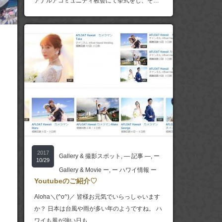
アナルアコミュニティ教会にて挙式をし、そ…
2017
Gallery & 撮影スポット
,
― 記事 ―
,
ー
10/29
Gallery & Movie ー
,
ー ハワイ情報 ー
Youtubeのご紹介♡
Aloha＼(^o^)／ 皆様お元気でいらっしゃいます
か？ 日本は台風や雨が多い年のようですね。 ハ
ワイも風が強い日も…