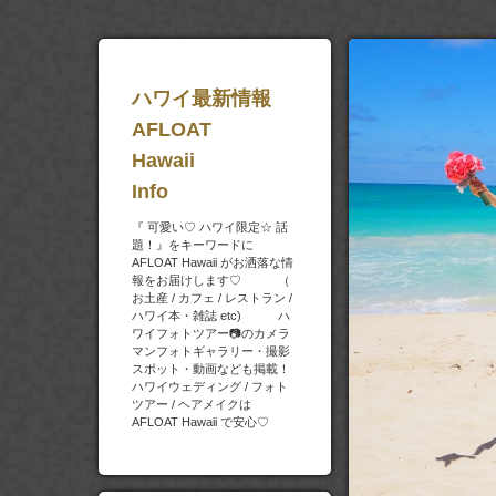
ハワイ最新情報
AFLOAT
Hawaii
Info
『 可愛い♡ ハワイ限定☆ 話
題！』をキーワードに
AFLOAT Hawaii がお洒落な情
報をお届けします♡ （
お土産 / カフェ / レストラン /
ハワイ本・雑誌 etc) ハ
ワイフォトツアー📷のカメラ
マンフォトギャラリー・撮影
スポット・動画なども掲載！
ハワイウェディング / フォト
ツアー / ヘアメイクは
AFLOAT Hawaii で安心♡