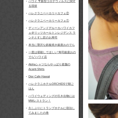
ハワイ 🌴新型コロナウィルスに関す
る現状
ハレクラニベーカリーカフェ②
ハレクラニベーカリーカフェ①
ディーンアンドデルーカハワイカフ
ェ＠リッツカールトンレジデンス ラ
ンチとすし匠のお寿司
本当に贅沢な鉄板焼き銀座おのでら
一度は堪能してほしい“寿司銀座おの
でら”ハワイ店
Alohaシャツならやっぱり老舗の
Acanti Shirts
Dior Cafe Hawaii
ハレクラニホテルORCHIDSで朝ご
はん
ハワイウェディングの引き出物には
MWレストラン！
久しぶりにトランプホテルに宿泊し
てみましたの巻