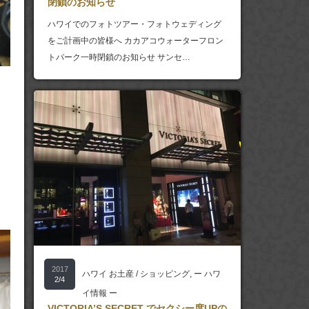
閉鎖のお知らせ
ハワイでのフォトツアー・フォトウェディング
をご計画中の皆様へ カカアコウォーターフロン
トパーク一時閉鎖のお知らせ サンセ…
2017
ハワイ お土産 / ショッピング
,
ー ハワ
2/4
イ情報 ー
VICTORIA’S SECRET でセクシー度UPの