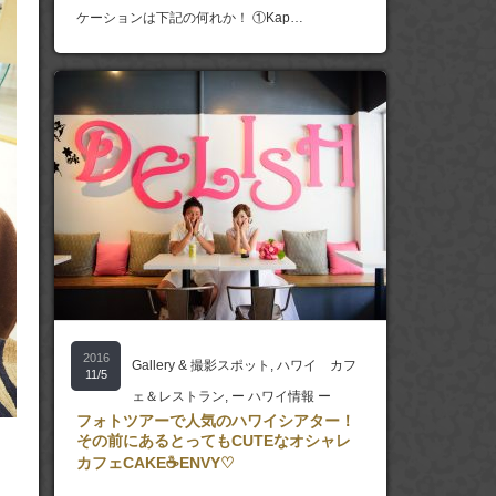
ケーションは下記の何れか！ ①Kap…
2016
Gallery & 撮影スポット
,
ハワイ カフ
11/5
ェ＆レストラン
,
ー ハワイ情報 ー
フォトツアーで人気のハワイシアター！
その前にあるとってもCUTEなオシャレ
カフェCAKE☕ENVY♡