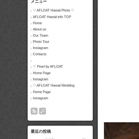
メニュー
♡ AFLOAT Hawaii Photo ♡
AFLOAT Hawaii info TOP
Home
About us
Our Team
Photo Tour
Instagram
Contacts
♡ Pearl by AFLOAT
Home Page
Instagram
♡ AFLOAT Hawaii Wedding
Home Page
Instagram
最近の投稿