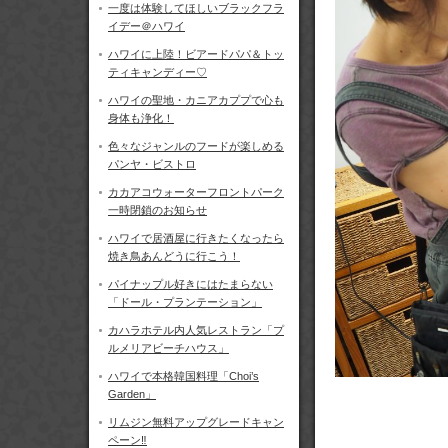
一度は体験してほしいブラックフラ
イデー＠ハワイ
ハワイに上陸！ビアードパパ＆トッ
ティキャンディー♡
ハワイの聖地・カニアカププで心も
身体も浄化！
色々なジャンルのフードが楽しめる
パンヤ・ビストロ
カカアコウォーターフロントパーク
一時閉鎖のお知らせ
ハワイで居酒屋に行きたくなったら
焼き鳥あんどうに行こう！
パイナップル好きにはたまらない
「ドール・プランテーション」
カハラホテル内人気レストラン「プ
ルメリアビーチハウス」
ハワイで本格韓国料理「Choi’s
Garden」
リムジン無料アップグレードキャン
ペーン‼