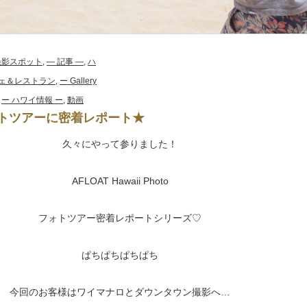
& 撮影スポット
,
― 記事 ―
,
ハ
ェ＆レストラン
,
ー Gallery
,
ー ハワイ情報 ー
,
動画
トツアーに密着レポート★
久々にやって参りました！
AFLOAT Hawaii Photo
フォトツアー密着レポートシリーズ♡
ぱちぱちぱちぱち
今回のお客様はワイマナロとダウンタウン撮影へ…