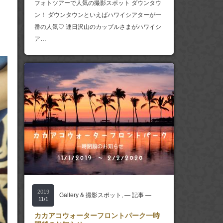
フォトツアーで人気の撮影スポット ダウンタウ
ン！ ダウンタウンといえばハワイシアターが一
番の人気♡ 連日沢山のカップルさまがハワイシ
ア…
2019
Gallery & 撮影スポット
,
― 記事 ―
11/1
カカアコウォーターフロントパーク一時