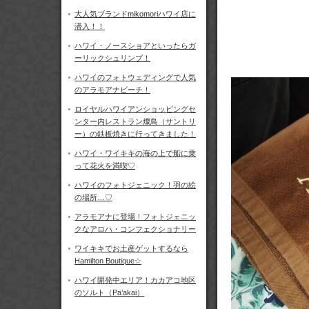
大人気ブランドmikomoriハワイ店に
潜入！！
ハワイ・ノースショアといったらガ
ーリックシュリンプ！
ハワイのフォトウェディングで人気
のアラモアナビーチ！
ロイヤルハワイアンショッピングセ
ンター内レストラン燦鳥（サントリ
ー）の鉄板焼きに行ってきました！
ハワイ・ワイキキの海の上で船に乗
って花火を満喫♡
ハワイのフォトジェニック！羽の絵
の場所…♡
アラモアナに登場！フォトジェニッ
クなアロハ・コンフェクショナリー
ワイキキでお土産ゲットするなら
Hamilton Boutique☆
ハワイ開発中エリア！カカアコ地区
のソルト（Pa’akai）