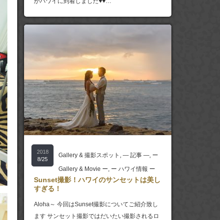
がハワイに到着しました♥♥…
2018
Gallery & 撮影スポット
,
― 記事 ―
,
ー
8/25
Gallery & Movie ー
,
ー ハワイ情報 ー
Sunset撮影！ハワイのサンセットは美し
すぎる！
Aloha～ 今回はSunset撮影についてご紹介致し
ます サンセット撮影ではだいたい撮影されるロ