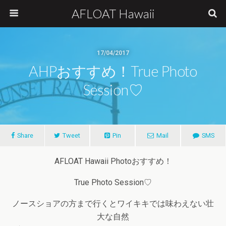
AFLOAT Hawaii
17/04/2017
AHPおすすめ！True Photo
Session♡
Share
Tweet
Pin
Mail
SMS
AFLOAT Hawaii Photoおすすめ！
True Photo Session♡
ノースショアの方まで行くとワイキキでは味わえない壮
大な自然