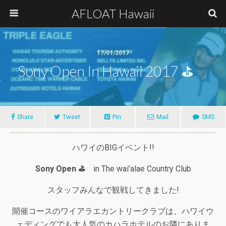
AFLOAT Hawaii
17/01/2017
Sony Open In Hawaii 2017 ⛳
Share
Tweet
Pin
Mail
SMS
ハワイのBIGイベント!!
Sony Open ⛳
in The wai’alae Country Club
スタッフみんなで観戦してきました!
開催コースのワイアラエカントリークラブは、ハワイウ
ェディングでも大人気のカハラホテルのお隣にありま