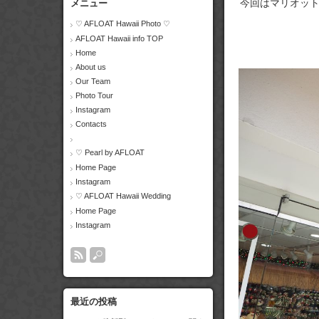
今回はマリオッ
メニュー
♡ AFLOAT Hawaii Photo ♡
AFLOAT Hawaii info TOP
Home
About us
Our Team
Photo Tour
Instagram
Contacts
♡ Pearl by AFLOAT
Home Page
Instagram
♡ AFLOAT Hawaii Wedding
Home Page
Instagram
最近の投稿