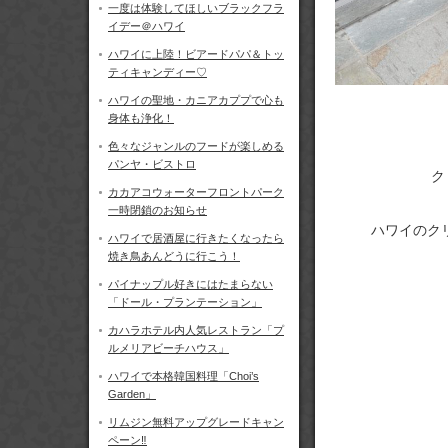
一度は体験してほしいブラックフラ
イデー＠ハワイ
ハワイに上陸！ビアードパパ＆トッ
ティキャンディー♡
ハワイの聖地・カニアカププで心も
身体も浄化！
色々なジャンルのフードが楽しめる
パンヤ・ビストロ
ク
カカアコウォーターフロントパーク
一時閉鎖のお知らせ
ハワイのク
ハワイで居酒屋に行きたくなったら
焼き鳥あんどうに行こう！
パイナップル好きにはたまらない
「ドール・プランテーション」
カハラホテル内人気レストラン「プ
ルメリアビーチハウス」
ハワイで本格韓国料理「Choi’s
Garden」
リムジン無料アップグレードキャン
ペーン‼