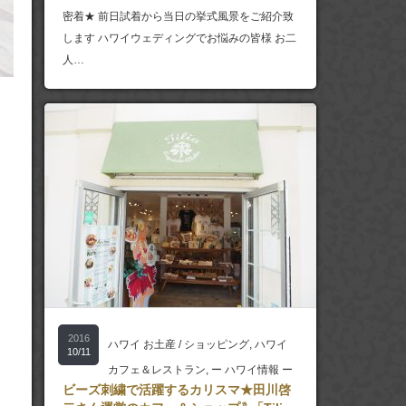
密着★ 前日試着から当日の挙式風景をご紹介致
します ハワイウェディングでお悩みの皆様 お二
人…
2016
ハワイ お土産 / ショッピング
,
ハワイ
10/11
カフェ＆レストラン
,
ー ハワイ情報 ー
ビーズ刺繍で活躍するカリスマ★田川啓