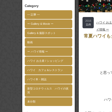
Category
― 記事 ―
2016
ハワイ お土
ー Gallery & Movie ー
11/8
イ情報 ー
Gallery & 撮影スポット
常夏ハワイも
動画
ー ハワイ情報 ー
ハワイ お土産 / ショッピング
ハワイ カフェ＆レストラン
と思っ
ハワイ本・雑誌
新型コロナウィルス ハワイの状
況
ハワ
未分類