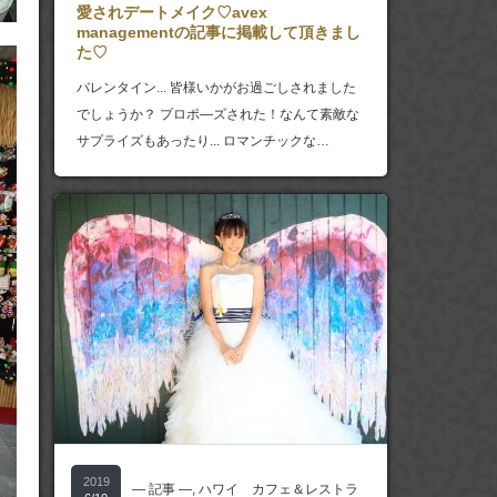
愛されデートメイク♡avex
managementの記事に掲載して頂きまし
た♡
バレンタイン... 皆様いかがお過ごしされました
でしょうか？ プロポ―ズされた！なんて素敵な
サプライズもあったり... ロマンチックな…
2019
― 記事 ―
,
ハワイ カフェ＆レストラ