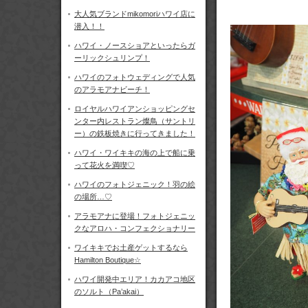
大人気ブランドmikomoriハワイ店に
潜入！！
ハワイ・ノースショアといったらガ
ーリックシュリンプ！
ハワイのフォトウェディングで人気
のアラモアナビーチ！
ロイヤルハワイアンショッピングセ
ンター内レストラン燦鳥（サントリ
ー）の鉄板焼きに行ってきました！
ハワイ・ワイキキの海の上で船に乗
って花火を満喫♡
ハワイのフォトジェニック！羽の絵
の場所…♡
アラモアナに登場！フォトジェニッ
クなアロハ・コンフェクショナリー
ワイキキでお土産ゲットするなら
Hamilton Boutique☆
ハワイ開発中エリア！カカアコ地区
のソルト（Pa’akai）