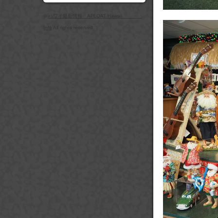
©
ハワイ最新情報 AFLOAT Hawaii
Info
All rights reserved.