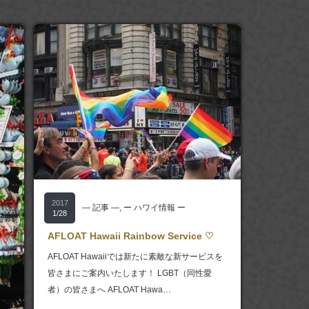
2017
― 記事 ―
,
ー ハワイ情報 ー
1/28
AFLOAT Hawaii Rainbow Service ♡
AFLOAT Hawaiiでは新たに素敵な新サービスを
皆さまにご案内いたします！ LGBT（同性愛
者）の皆さまへ AFLOAT Hawa…