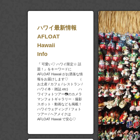
ハワイ最新情報
AFLOAT
Hawaii
Info
『 可愛い♡ ハワイ限定☆ 話
題！』をキーワードに
AFLOAT Hawaii がお洒落な情
報をお届けします♡ （
お土産 / カフェ / レストラン /
ハワイ本・雑誌 etc) ハ
ワイフォトツアー📷のカメラ
マンフォトギャラリー・撮影
スポット・動画なども掲載！
ハワイウェディング / フォト
ツアー / ヘアメイクは
AFLOAT Hawaii で安心♡