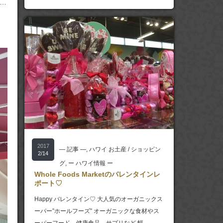
…
2017
― 記事 ―
,
ハワイ お土産 / ショッピン
2/14
グ
,
ー ハワイ情報 ー
Whole Foods Marketのバレンタインレ
ポート♡
Happy バレンタイン♡ 大人気のオーガニックス
ーパー”ホールフーズ” オーガニックな食材やス