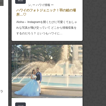
6/10
ン
,
ー ハワイ情報 ー
ハワイのフォトジェニック！羽の絵の場
所…♡
Aloha～ Instagramを開くたびに可愛くておしゃ
れな写真が飛び交っていて どこから情報収集を
するのだろう？ といつもハワイに…
ラ