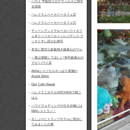
ハワイ 🌴新型コロナウィルスに関す
る現状
ハレクラニベーカリーカフェ②
ハレクラニベーカリーカフェ①
ディーンアンドデルーカハワイカフ
ェ＠リッツカールトンレジデンス ラ
ンチとすし匠のお寿司
本当に贅沢な鉄板焼き銀座おのでら
一度は堪能してほしい“寿司銀座おの
でら”ハワイ店
Alohaシャツならやっぱり老舗の
Acanti Shirts
Dior Cafe Hawaii
ハレクラニホテルORCHIDSで朝ご
はん
ハワイウェディングの引き出物には
MWレストラン！
久しぶりにトランプホテルに宿泊し
てみましたの巻