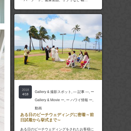
ーパーフード、健康食品、サプリなど 幅…
2018
Gallery & 撮影スポット
,
― 記事 ―
,
ー
4/18
Gallery & Movie ー
,
ー ハワイ情報 ー
,
動画
ある日のビーチウェディングに密着～前
日試着から挙式まで～
ある日のビーチウェディングをされたお客様に