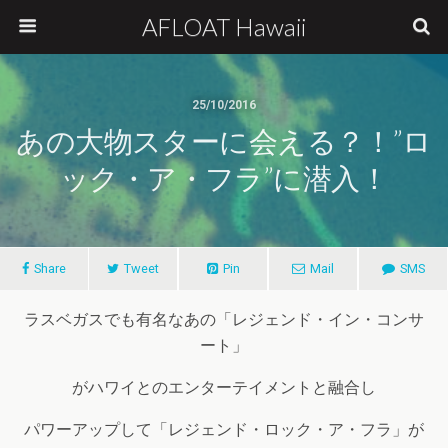
AFLOAT Hawaii
25/10/2016
あの大物スターに会える？！”ロ
ック・ア・フラ”に潜入！
Share
Tweet
Pin
Mail
SMS
ラスベガスでも有名なあの「レジェンド・イン・コンサ
ート」
がハワイとのエンターテイメントと融合し
パワーアップして「レジェンド・ロック・ア・フラ」が