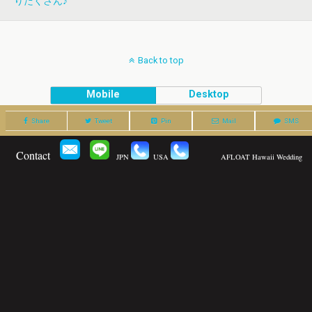
りだくさん♪
Back to top
Mobile
Desktop
Share
Tweet
Pin
Mail
SMS
Contact
JPN
USA
AFLOAT Hawaii Wedding