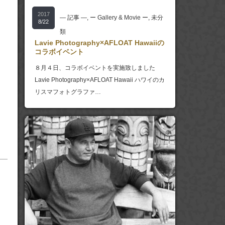
2017
― 記事 ―
,
ー Gallery & Movie ー
,
未分
8/22
類
Lavie Photography×AFLOAT Hawaiiの
コラボイベント
８月４日、コラボイベントを実施致しました
Lavie Photography×AFLOAT Hawaii ハワイのカ
リスマフォトグラファ…