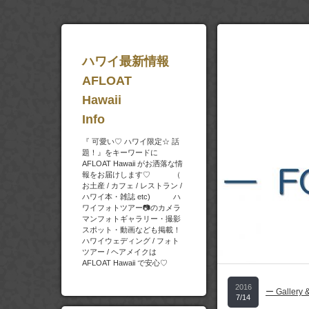
ハワイ最新情報
AFLOAT
Hawaii
Info
『 可愛い♡ ハワイ限定☆ 話
題！』をキーワードに
AFLOAT Hawaii がお洒落な情
報をお届けします♡ （
お土産 / カフェ / レストラン /
ハワイ本・雑誌 etc) ハ
ワイフォトツアー📷のカメラ
マンフォトギャラリー・撮影
スポット・動画なども掲載！
ハワイウェディング / フォト
ツアー / ヘアメイクは
AFLOAT Hawaii で安心♡
2016
ー Gallery 
7/14