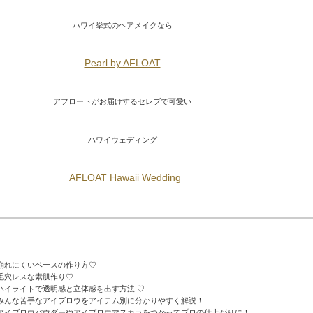
ハワイ挙式のヘアメイクなら
Pearl by AFLOAT
アフロートがお届けするセレブで可愛い
ハワイウェディング
AFLOAT Hawaii Wedding
れにくいベースの作り方♡
毛穴レスな素肌作り♡
ハイライトで透明感と立体感を出す方法 ♡
んな苦手なアイブロウをアイテム別に分かりやすく解説！
アイブロウパウダーやアイブロウマスカラをつかってプロの仕上がりに！