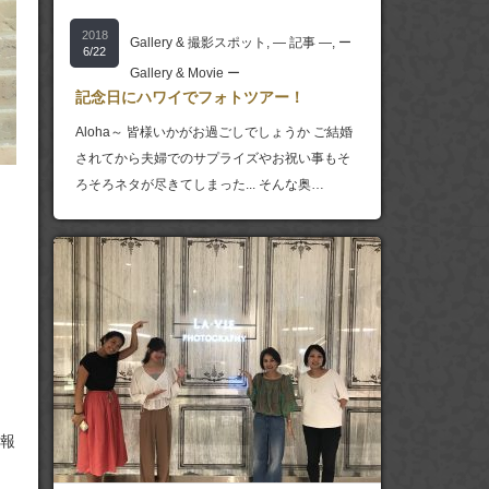
2018
Gallery & 撮影スポット
,
― 記事 ―
,
ー
6/22
Gallery & Movie ー
記念日にハワイでフォトツアー！
Aloha～ 皆様いかがお過ごしでしょうか ご結婚
されてから夫婦でのサプライズやお祝い事もそ
ろそろネタが尽きてしまった... そんな奥…
報