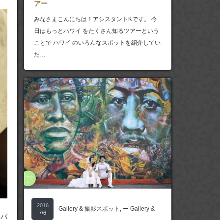
アー
みなさまこんにちは！アシスタントKです。 今
日はもっとハワイ をたくさん知るツアーという
ことで ハワイ のいろんなスポットを紹介してい
た…
2016
Gallery & 撮影スポット
,
ー Gallery &
7/6
トパ