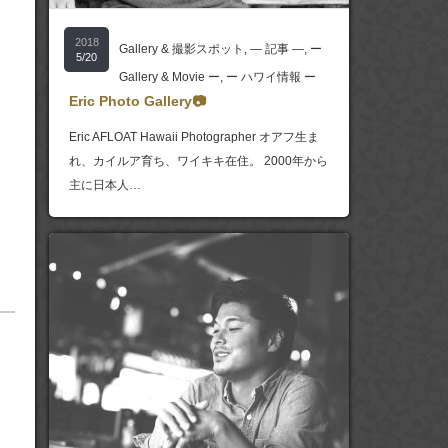
2018
Gallery & 撮影スポット
,
― 記事 ―
,
ー
5/20
Gallery & Movie ー
,
ー ハワイ情報 ー
Eric Photo Gallery📷
Eric AFLOAT Hawaii Photographer オアフ生ま
れ、カイルア育ち、ワイキキ在住。 2000年から
主に日本人…