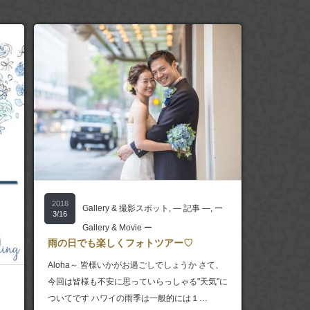
2018
Gallery & 撮影スポット
,
― 記事 ―
,
ー
3/16
Gallery & Movie ー
雨の日でも楽しくフォトツアー♡
Aloha～ 皆様いかがお過ごしでしょうか さて、
今回は皆様も不安に思っていらっしゃる"天気"に
ついてです ハワイの雨季は一般的には１…