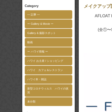
メイクアップ
Category
― 記事 ―
AFLOAT
ー Gallery & Movie ー
(全①〜
Gallery & 撮影スポット
動画
ー ハワイ情報 ー
動
画
ハワイ お土産 / ショッピング
プ
レ
ハワイ カフェ＆レストラン
ー
ヤ
ハワイ本・雑誌
ー
新型コロナウィルス ハワイの状
況
未分類