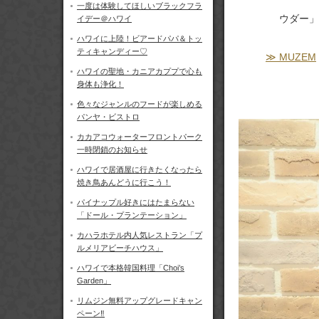
一度は体験してほしいブラックフラ
ウダー」
イデー＠ハワイ
ハワイに上陸！ビアードパパ＆トッ
ティキャンディー♡
≫ MUZEM
ハワイの聖地・カニアカププで心も
身体も浄化！
色々なジャンルのフードが楽しめる
パンヤ・ビストロ
カカアコウォーターフロントパーク
一時閉鎖のお知らせ
ハワイで居酒屋に行きたくなったら
焼き鳥あんどうに行こう！
パイナップル好きにはたまらない
「ドール・プランテーション」
カハラホテル内人気レストラン「プ
ルメリアビーチハウス」
ハワイで本格韓国料理「Choi’s
Garden」
リムジン無料アップグレードキャン
ペーン‼