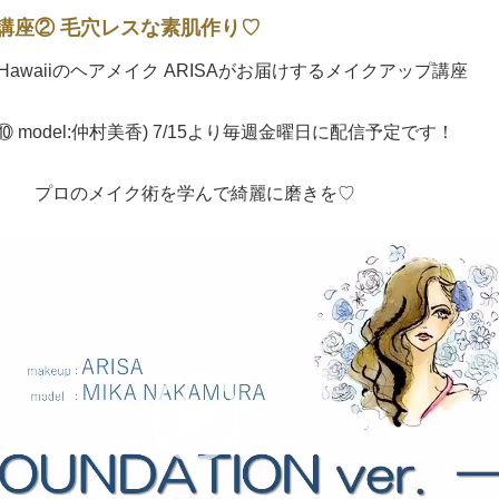
講座② 毛穴レスな素肌作り♡
 Hawaiiのヘアメイク
ARISAがお届けするメイクアップ講座
⑩ model:仲村美香) 7/15より毎週金曜日に配信予定です！
プロのメイク術を学んで綺麗に磨きを♡