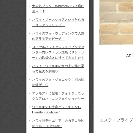
大人気ブランドmikomoriハワイ店に
潜入！！
ハワイ・ノースショアといったらガ
ーリックシュリンプ！
ハワイのフォトウェディングで人気
のアラモアナビーチ！
ロイヤルハワイアンショッピングセ
ンター内レストラン燦鳥（サントリ
AF
ー）の鉄板焼きに行ってきました！
ハワイ・ワイキキの海の上で船に乗
って花火を満喫♡
ハワイのフォトジェニック！羽の絵
の場所…♡
アラモアナに登場！フォトジェニッ
クなアロハ・コンフェクショナリー
ワイキキでお土産ゲットするなら
Hamilton Boutique☆
エステ・ブライダ
ハワイ開発中エリア！カカアコ地区
のソルト（Pa’akai）