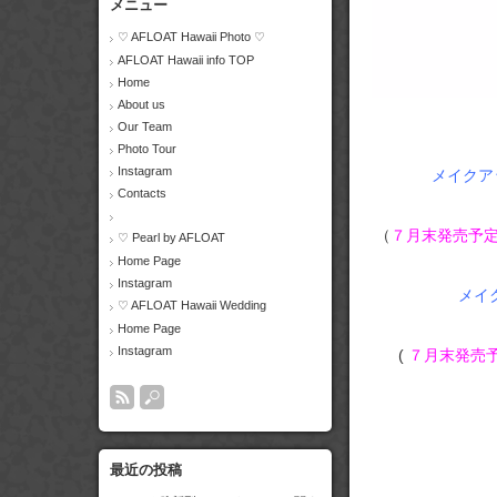
メニュー
♡ AFLOAT Hawaii Photo ♡
AFLOAT Hawaii info TOP
00:00
Home
About us
Our Team
Photo Tour
Instagram
メイクアッ
Contacts
（
７月末発売予
♡ Pearl by AFLOAT
Home Page
Instagram
メイク
♡ AFLOAT Hawaii Wedding
Home Page
Instagram
(
７月末発売
最近の投稿