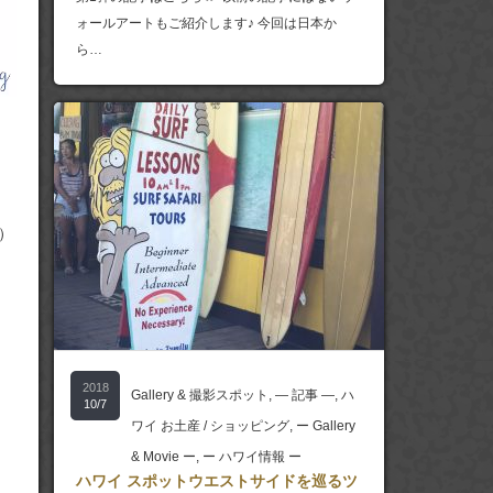
ォールアートもご紹介します♪ 今回は日本か
ら…
）
2018
Gallery & 撮影スポット
,
― 記事 ―
,
ハ
10/7
ワイ お土産 / ショッピング
,
ー Gallery
& Movie ー
,
ー ハワイ情報 ー
ハワイ スポットウエストサイドを巡るツ