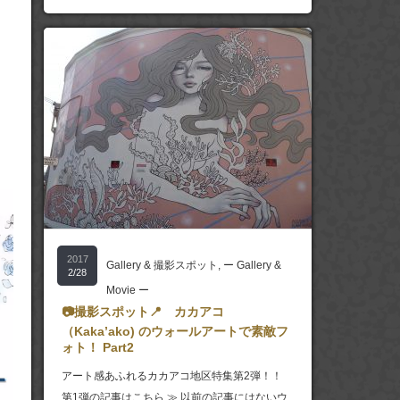
2017
Gallery & 撮影スポット
,
ー Gallery &
2/28
Movie ー
📷撮影スポット📍 カカアコ
（Kaka’ako) のウォールアートで素敵フ
ォト！ Part2
アート感あふれるカカアコ地区特集第2弾！！
第1弾の記事はこちら ≫ 以前の記事にはないウ