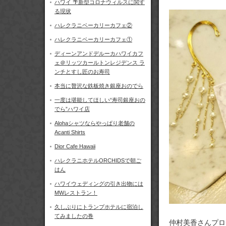
ハワイ 🌴新型コロナウィルスに関す
る現状
ハレクラニベーカリーカフェ②
ハレクラニベーカリーカフェ①
ディーンアンドデルーカハワイカフ
ェ＠リッツカールトンレジデンス ラ
ンチとすし匠のお寿司
本当に贅沢な鉄板焼き銀座おのでら
一度は堪能してほしい“寿司銀座おの
でら”ハワイ店
Alohaシャツならやっぱり老舗の
Acanti Shirts
Dior Cafe Hawaii
ハレクラニホテルORCHIDSで朝ご
はん
ハワイウェディングの引き出物には
MWレストラン！
久しぶりにトランプホテルに宿泊し
てみましたの巻
仲村美香さんプロ