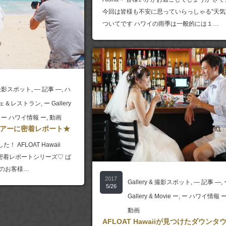
今回は皆様も不安に思っていらっしゃる"天気
ついてです ハワイの雨季は一般的には１…
& 撮影スポット
,
― 記事 ―
,
ハ
ェ＆レストラン
,
ー Gallery
,
ー ハワイ情報 ー
,
動画
アーに密着レポート★
 AFLOAT Hawaii
ー密着レポートシリーズ♡ ぱ
回のお客様…
2017
Gallery & 撮影スポット
,
― 記事 ―
,
5/26
Gallery & Movie ー
,
ー ハワイ情報 
動画
AFLOAT Hawaiiが見つけたダウンタ