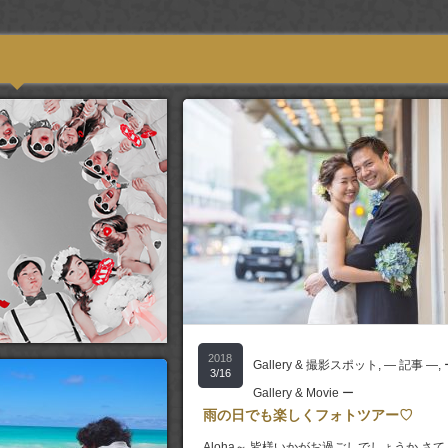
2018
Gallery & 撮影スポット
,
― 記事 ―
,
3/16
Gallery & Movie ー
雨の日でも楽しくフォトツアー♡
Aloha～ 皆様いかがお過ごしでしょうか さて