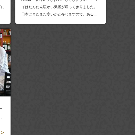
"に
イはだんだん暖かい気候が戻って参りました。
日本はまだまだ寒いかと存じますので、ある…
ー
ー
,
ウン