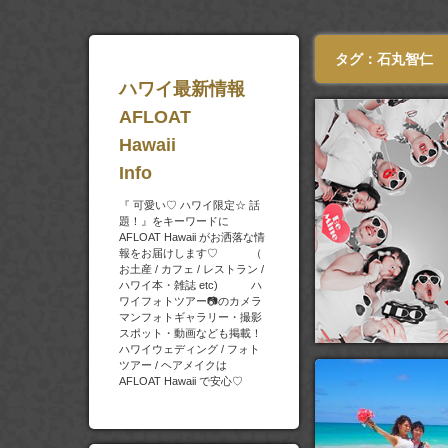
タグ：石丸智仁
ハワイ最新情報
AFLOAT
Hawaii
Info
『 可愛い♡ ハワイ限定☆ 話
題！』をキーワードに
AFLOAT Hawaii がお洒落な情
報をお届けします♡ （
お土産 / カフェ / レストラン /
ハワイ本・雑誌 etc) ハ
ワイフォトツアー📷のカメラ
マンフォトギャラリー・撮影
スポット・動画なども掲載！
ハワイウェディング / フォト
ツアー / ヘアメイクは
AFLOAT Hawaii で安心♡