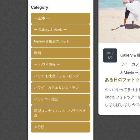
Category
― 記事 ―
ー Gallery & Movie ー
Gallery & 撮影スポット
動画
2017
Gallery 
6/2
ワイ カフ
ー ハワイ情報 ー
& Movie ー
ハワイ お土産 / ショッピング
ある日のフォトツ
ハワイ カフェ＆レストラン
久々にやって参りました！
Photo フォトツア
ハワイ本・雑誌
ちぱちぱちぱち 今
新型コロナウィルス ハワイの状
況
未分類