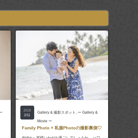
2018
ー
Gallery & 撮影スポット
,
ー Gallery &
2/11
Movie ー
Family Photo × 私服Photoの撮影裏側♡
、
Aloha～ 皆様いかがお過ごしでしょうか。 ハワ