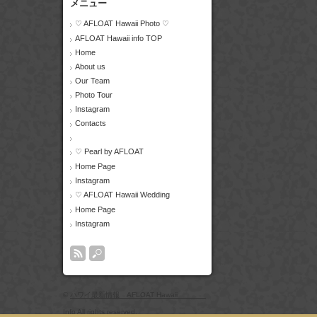
メニュー
♡ AFLOAT Hawaii Photo ♡
AFLOAT Hawaii info TOP
Home
About us
Our Team
Photo Tour
Instagram
Contacts
♡ Pearl by AFLOAT
Home Page
Instagram
♡ AFLOAT Hawaii Wedding
Home Page
Instagram
©
ハワイ最新情報 AFLOAT Hawaii
Info
All rights reserved.