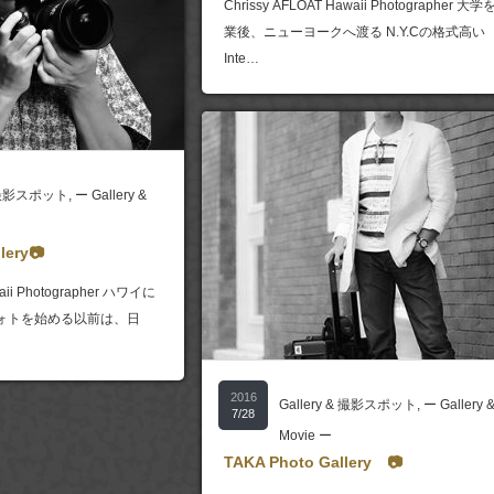
Chrissy AFLOAT Hawaii Photographer 大
業後、ニューヨークへ渡る N.Y.Cの格式高い
Inte…
& 撮影スポット
,
ー Gallery &
lery📷
ii Photographer ハワイに
ォトを始める以前は、日
2016
Gallery & 撮影スポット
,
ー Gallery 
7/28
Movie ー
TAKA Photo Gallery 📷