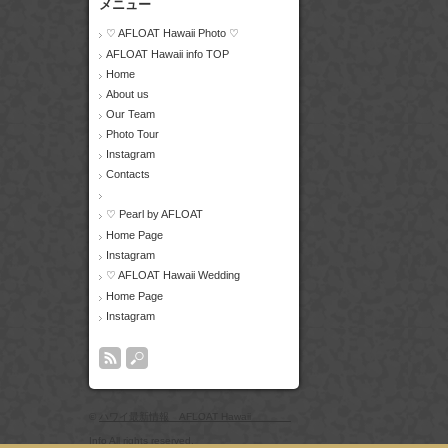
メニュー
♡ AFLOAT Hawaii Photo ♡
AFLOAT Hawaii info TOP
Home
About us
Our Team
Photo Tour
Instagram
Contacts
♡ Pearl by AFLOAT
Home Page
Instagram
♡ AFLOAT Hawaii Wedding
Home Page
Instagram
©
ハワイ最新情報 AFLOAT Hawaii
Info
All rights reserved.