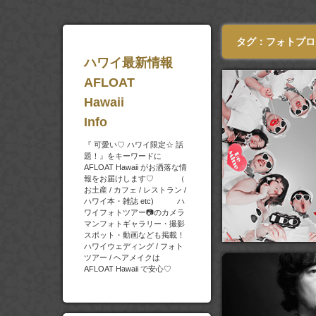
タグ：フォトプロ
ハワイ最新情報
AFLOAT
Hawaii
Info
『 可愛い♡ ハワイ限定☆ 話
題！』をキーワードに
AFLOAT Hawaii がお洒落な情
報をお届けします♡ （
お土産 / カフェ / レストラン /
ハワイ本・雑誌 etc) ハ
ワイフォトツアー📷のカメラ
マンフォトギャラリー・撮影
スポット・動画なども掲載！
ハワイウェディング / フォト
ツアー / ヘアメイクは
AFLOAT Hawaii で安心♡