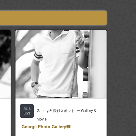
2016
&
Gallery & 撮影スポット
,
ー Gallery &
8/23
Movie ー
George Photo Gallery📷