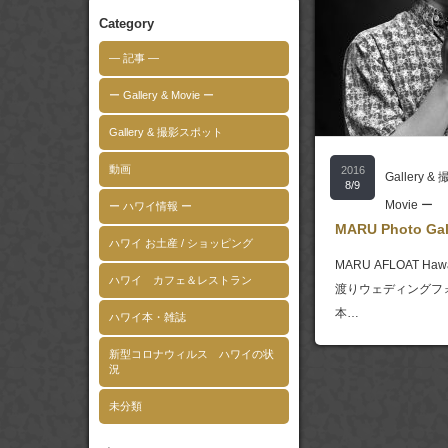
Category
― 記事 ―
ー Gallery & Movie ー
Gallery & 撮影スポット
動画
2016
Gallery 
8/9
Movie ー
ー ハワイ情報 ー
MARU Photo Gal
ハワイ お土産 / ショッピング
MARU AFLOAT Hawa
ハワイ カフェ＆レストラン
渡りウェディングフ
本…
ハワイ本・雑誌
新型コロナウィルス ハワイの状
況
未分類