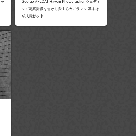
学を卒
George AFLOAT Hawaii Photographer ウェディ
ング写真撮影を心から愛するカメラマン 基本は
挙式撮影を中…
&