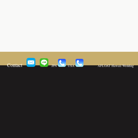
Contact
JPN
USA
AFLOAT Hawaii Wedding