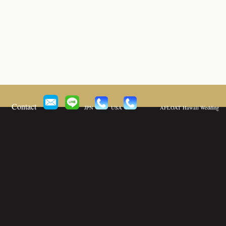
Contact
JPN
USA
AFLOAT Hawaii Wedding