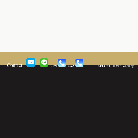
Contact
JPN
USA
AFLOAT Hawaii Wedding