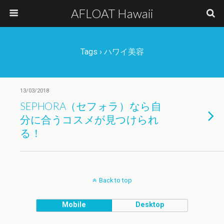
AFLOAT Hawaii
Tags › ハワイ美容
13/03/2018
SEPHORA（セフォラ）なら自
分に合うコスメが見つけられ
る！
Back to top
Mobile
Desktop