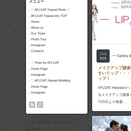
メニュー
♡ AFLOAT Hawaii Photo ♡
AFLOAT Hawaii info TOP
Home
About us
Our Team
Photo Tour
Instagram
Contacts
2016
ー Gallery 
8/18
♡ Pearl by AFLOAT
メイクアップ講座
Home Page
すいリップ・・・
Instagram
ップ！
♡ AFLOAT Hawaii Wedding
Home Page
AFLOAT Hawaii
Instagram
るメイクアップ講座 (
7/15日より毎週…
©
ハワイ最新情報 AFLOAT Hawaii
Info
All rights reserved.