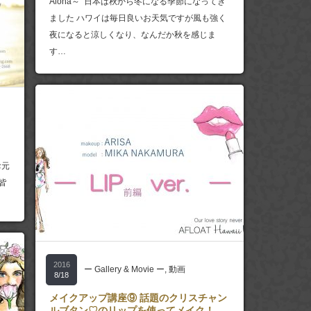
Aloha～ 日本は秋から冬になる季節になってき
ました ハワイは毎日良いお天気ですが風も強く
夜になると涼しくなり、なんだか秋を感じま
す…
！
お元
皆
2016
ー Gallery & Movie ー
,
動画
8/18
メイクアップ講座⑨ 話題のクリスチャン
ルブタン♡のリップを使ってメイク！