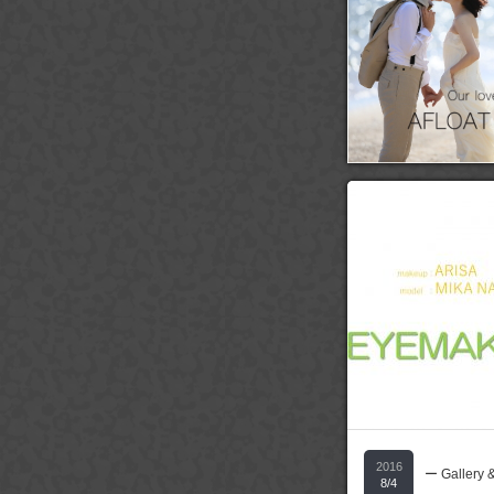
2016
ー Gallery 
8/4