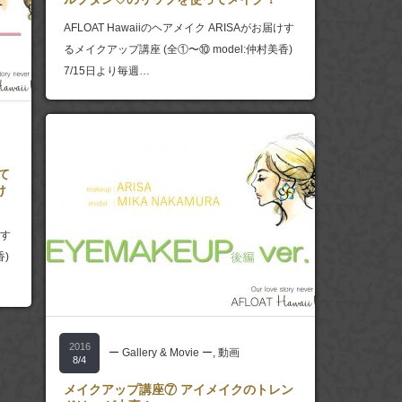
AFLOAT Hawaiiのヘアメイク ARISAがお届けす
るメイクアップ講座 (全①〜⑩ model:仲村美香)
7/15日より毎週…
て
け
けす
香)
2016
ー Gallery & Movie ー
,
動画
8/4
メイクアップ講座⑦ アイメイクのトレン