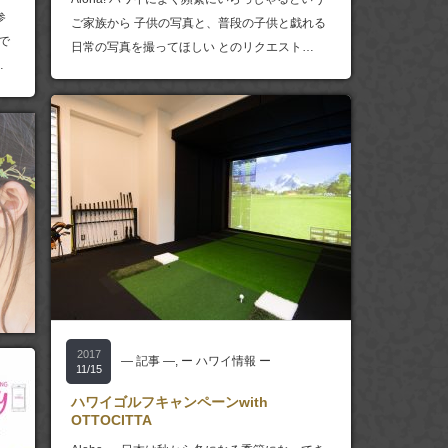
参
ご家族から 子供の写真と、普段の子供と戯れる
で
日常の写真を撮ってほしい とのリクエスト…
…
2017
― 記事 ―
,
ー ハワイ情報 ー
11/15
ハワイゴルフキャンペーンwith
OTTOCITTA