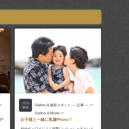
2018
ー
Gallery & 撮影スポット
,
― 記事 ―
,
ー
9/15
Gallery & Movie ー
デ
お子様と一緒に私服Photo♡
Aloha! ハワイによく頻繁にいらっしゃるという