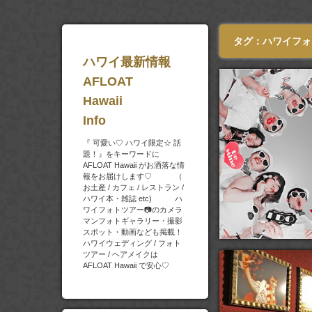
タグ：ハワイフォ
ハワイ最新情報
AFLOAT
Hawaii
Info
『 可愛い♡ ハワイ限定☆ 話
題！』をキーワードに
AFLOAT Hawaii がお洒落な情
報をお届けします♡ （
お土産 / カフェ / レストラン /
ハワイ本・雑誌 etc) ハ
ワイフォトツアー📷のカメラ
マンフォトギャラリー・撮影
スポット・動画なども掲載！
ハワイウェディング / フォト
ツアー / ヘアメイクは
AFLOAT Hawaii で安心♡