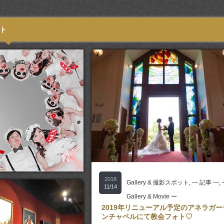
ト
2018
Gallery & 撮影スポット
,
― 記事 ―
,
11/14
Gallery & Movie ー
2019年リニューアル予定のアネラガー
ンチャペルにて教会フォト♡