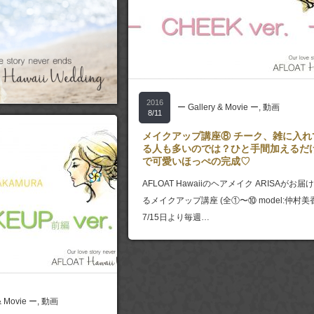
2016
ー Gallery & Movie ー
,
動画
8/11
メイクアップ講座⑧ チーク、雑に入れ
る人も多いのでは？ひと手間加えるだ
で可愛いほっぺの完成♡
AFLOAT Hawaiiのヘアメイク ARISAがお届
るメイクアップ講座 (全①〜⑩ model:仲村美
7/15日より毎週…
& Movie ー
,
動画