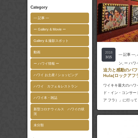
Category
― 記事 ―
ー Gallery & Movie ー
Gallery & 撮影スポット
動画
2018
― 記事 ―
,
3/15
ン
,
ー ハワ
ー ハワイ情報 ー
迫力と感動のパフォ
ハワイ お土産 / ショッピング
Hula(ロックアフ
ワイキキ最大のハワ
ハワイ カフェ＆レストラン
ド・イン・コンサート「
ハワイ本・雑誌
ア フラ）」に行って
新型コロナウィルス ハワイの状
況
未分類