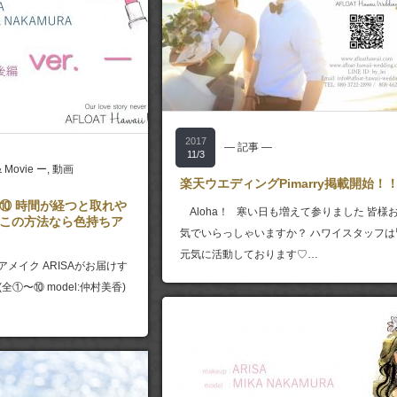
2017
― 記事 ―
11/3
& Movie ー
,
動画
楽天ウエディングPimarry掲載開始！
⑩ 時間が経つと取れや
Aloha！ 寒い日も増えて参りました 皆様
この方法なら色持ちア
気でいらっしゃいますか？ ハワイスタッフは
元気に活動しております♡…
のヘアメイク ARISAがお届けす
全①〜⑩ model:仲村美香)