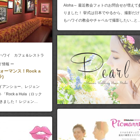
Aloha～ 最近教会フォトのお問合せが増えて
りました！ 挙式は日本でやるから、撮影だけ
もハワイの教会やチャペルで撮影したい...と
ハワイ カフェ＆レストラ
イ情報 ー
ーマンス！Rock a
ラ)
イアンショー、レジェン
Rock a Hula（ロック
きました！ レジェン…