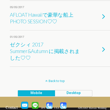
05/05/2017
AFLOAT Hawaiiで豪華な船上
PHOTO SESSION♡♡
01/05/2017
ゼクシィ 2017
Summer&Autumn に掲載されま
した♡♡
Back to top
Mobile
Desktop
Contact
JPN
USA
AFLOAT Hawaii Wedding