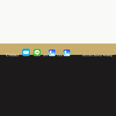
Contact
JPN
USA
AFLOAT Hawaii Wedding