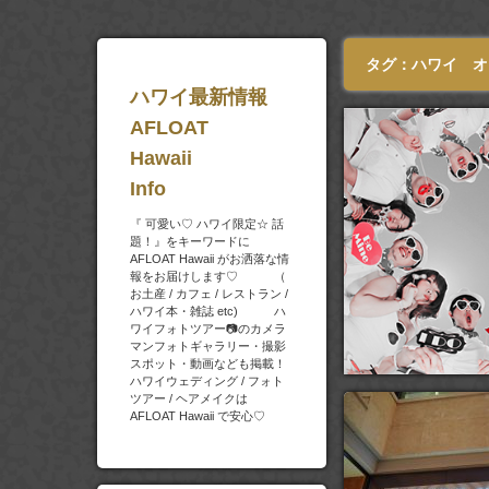
タグ：ハワイ オ
ハワイ最新情報
AFLOAT
Hawaii
Info
『 可愛い♡ ハワイ限定☆ 話
題！』をキーワードに
AFLOAT Hawaii がお洒落な情
報をお届けします♡ （
お土産 / カフェ / レストラン /
ハワイ本・雑誌 etc) ハ
ワイフォトツアー📷のカメラ
マンフォトギャラリー・撮影
スポット・動画なども掲載！
ハワイウェディング / フォト
ツアー / ヘアメイクは
AFLOAT Hawaii で安心♡