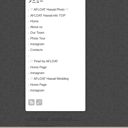
メニュー
♡ AFLOAT Hawaii Photo ♡
AFLOAT Hawaii info TOP
Home
About us
Our Team
Photo Tour
Instagram
Contacts
♡ Pearl by AFLOAT
Home Page
Instagram
♡ AFLOAT Hawaii Wedding
Home Page
Instagram
©
ハワイ最新情報 AFLOAT Hawaii
Info
All rights reserved.