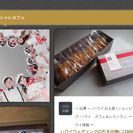
シャレカフェ
2020
― 記事 ―
,
ハワイ お土産 / ショッピ
1/26
グ
,
ハワイ カフェ＆レストラン
,
ー
ワイ情報 ー
ハワイウェディングの引き出物にはM