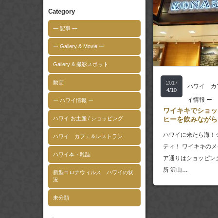
Category
― 記事 ―
ー Gallery & Movie ー
Gallery & 撮影スポット
動画
2017
ハワイ カ
4/10
イ情報 ー
ー ハワイ情報 ー
ワイキキでショッ
ハワイ お土産 / ショッピング
ヒーを飲みながら
ハワイに来たら海！
ハワイ カフェ＆レストラン
ティ！ ワイキキの
ハワイ本・雑誌
ア通りはショッピン
所 沢山…
新型コロナウィルス ハワイの状
況
未分類