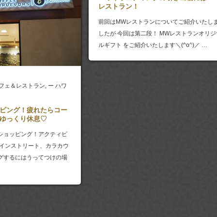
レストラン！
前回はMWレストランについてご紹介いたし
したが 今回は第二段！ MWレストランオリジ
ルギフト をご紹介いたします＼(^o^)／ …
フェ＆レストラン
,
ー ハワ
ピング！疲れたらコー
ゆっくり休息♡
ショッピング！アクティビ
メインストリート、カラカウ
グするにはうってつけの場