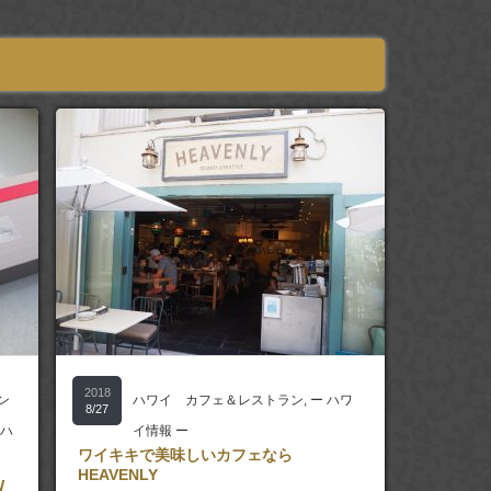
2018
ン
ハワイ カフェ＆レストラン
,
ー ハワ
8/27
 ハ
イ情報 ー
ワイキキで美味しいカフェなら
HEAVENLY
W