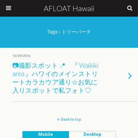
AFLOAT Hawaii
Tags › トリーバーチ
10/09/2016
📷撮影スポット 📍 『 Waikiki
area 』ハワイのメインストリ
ートカラカウア通り☆お気に
入りスポットで私フォト♡
Back to top
Mobile
Desktop