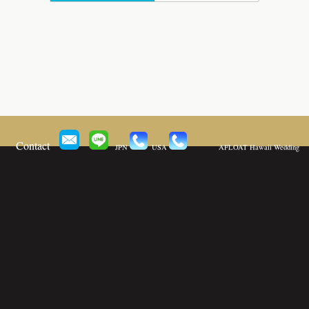
Contact
JPN
USA
AFLOAT Hawaii Wedding