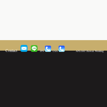
Contact
JPN
USA
AFLOAT Hawaii Wedding